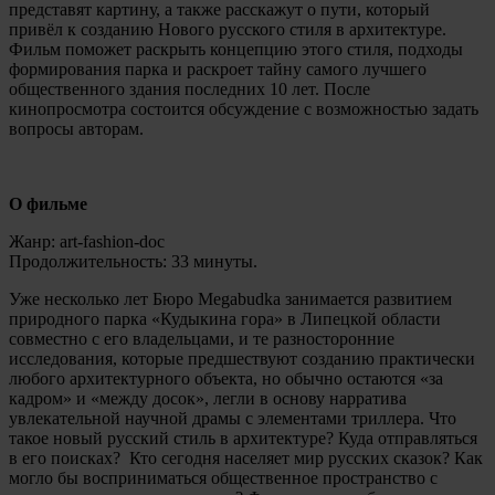
представят картину, а также расскажут о пути, который
привёл к созданию Нового русского стиля в архитектуре.
Фильм поможет раскрыть концепцию этого стиля, подходы
формирования парка и раскроет тайну самого лучшего
общественного здания последних 10 лет. После
кинопросмотра состоится обсуждение с возможностью задать
вопросы авторам.
О фильме
Жанр: art-fashion-doc
Продолжительность: 33 минуты.
Уже несколько лет Бюро Megabudka занимается развитием
природного парка «Кудыкина гора» в Липецкой области
совместно с его владельцами, и те разносторонние
исследования, которые предшествуют созданию практически
любого архитектурного объекта, но обычно остаются «за
кадром» и «между досок», легли в основу нарратива
увлекательной научной драмы с элементами триллера. Что
такое новый русский стиль в архитектуре? Куда отправляться
в его поисках? Кто сегодня населяет мир русских сказок? Как
могло бы восприниматься общественное пространство с