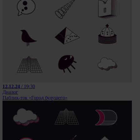
12.12.24
/ 19:30
Диалог
Паблик-ток «Город будущего»