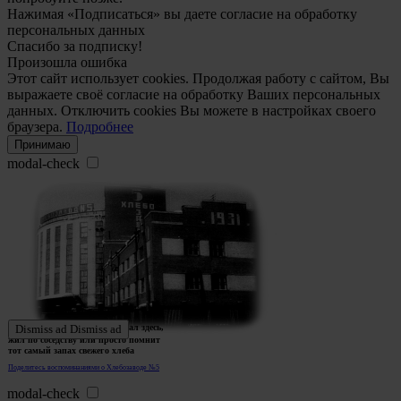
Нажимая «Подписаться» вы даете согласие на обработку
персональных данных
Спасибо за подписку!
Произошла ошибка
Этот сайт использует cookies. Продолжая работу с сайтом, Вы
выражаете своё согласие на обработку Ваших персональных
данных. Отключить cookies Вы можете в настройках своего
браузера.
Подробнее
Принимаю
modal-check
Ждем истории тех, кто работал здесь,
Dismiss ad
Dismiss ad
жил по соседству или просто помнит
тот самый запах свежего хлеба
Поделитесь воспоминаниями о Хлебозаводе №5
modal-check