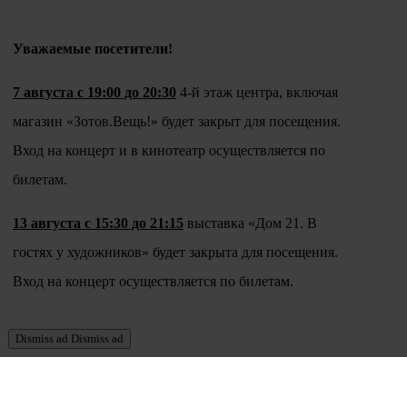
Уважаемые посетители!
7 августа с 19:00 до 20:30
4-й этаж центра, включая
магазин «Зотов.Вещь!» будет закрыт для посещения.
Вход на концерт и в кинотеатр осуществляется по
билетам.
13 августа с 15:30 до 21:15
выставка «Дом 21. В
гостях у художников» будет закрыта для посещения.
Вход на концерт осуществляется по билетам.
Dismiss ad
Dismiss ad