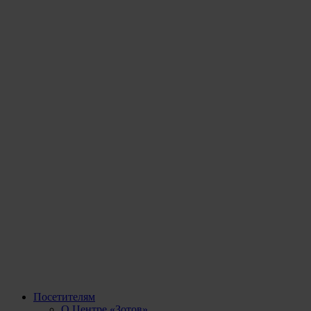
Посетителям
О Центре «Зотов»