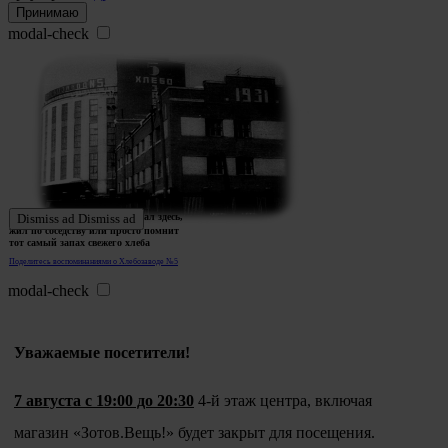
Принимаю
modal-check
Ждем истории тех, кто работал здесь,
Dismiss ad
Dismiss ad
жил по соседству или просто помнит
тот самый запах свежего хлеба
Поделитесь воспоминаниями о Хлебозаводе №5
modal-check
Уважаемые посетители!
7 августа с 19:00 до 20:30
4-й этаж центра, включая
магазин «Зотов.Вещь!» будет закрыт для посещения.