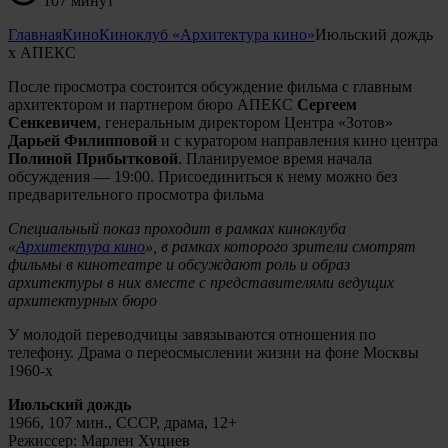
107 минут
Главная
Кино
Киноклуб «Архитектура кино»
Июльский дождь
х АПЕКС
После просмотра состоится обсуждение фильма с главным
архитектором и партнером бюро АПЕКС
Сергеем
Сенкевичем
, генеральным директором Центра «Зотов»
Дарьей Филипповой
и с куратором направления кино центра
Полиной Прибытковой
. Планируемое время начала
обсуждения — 19:00. Присоединиться к нему можно без
предварительного просмотра фильма
Специальный показ проходит в рамках киноклуба
«
Архитектура кино
»,
в рамках которого зрители смотрят
фильмы в кинотеатре и обсуждают роль и образ
архитектуры в них вместе с представителями ведущих
архитектурных бюро
У молодой переводчицы завязываются отношения по
телефону. Драма о переосмыслении жизни на фоне Москвы
1960-х
Июльский дождь
1966, 107 мин., СССР, драма, 12+
Режиссер: Марлен Хуциев