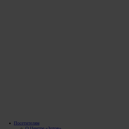
Посетителям
О Центре «Зотов»