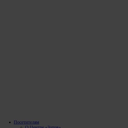
Посетителям
О Центре «Зотов»