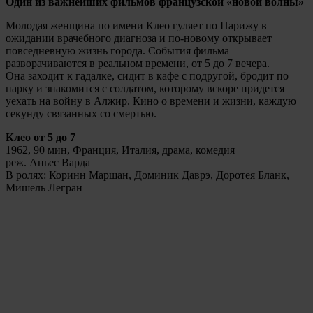
Один из важнейших фильмов французской «новой волны
»
Молодая женщина по имени Клео гуляет по Парижу в
ожидании врачебного диагноза и по-новому открывает
повседневную жизнь города. События фильма
разворачиваются в реальном времени, от 5 до 7 вечера.
Она заходит к гадалке, сидит в кафе с подругой, бродит по
парку и знакомится с солдатом, которому вскоре придется
уехать на войну в Алжир. Кино о времени и жизни, каждую
секунду связанных со смертью.
Клео от 5 до 7
1962, 90 мин, Франция, Италия, драма, комедия
реж. Аньес Варда
В ролях: Коринн Маршан, Доминик Даврэ, Доротея Бланк,
Мишель Легран