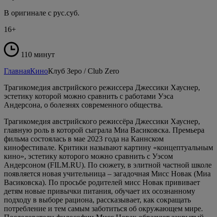
В оригинале с рус.суб.
16+
110 минут
Главная
Кино
Клуб Зеро / Club Zero
Трагикомедия австрийского режиссера Джессики Хауснер,
эстетику которой можно сравнить с работами Уэса
Андерсона, о болезнях современного общества.
Трагикомедия австрийского режиссёра Джессики Хауснер,
главную роль в которой сыграла Миа Васиковска. Премьера
фильма состоялась в мае 2023 года на Каннском
кинофестивале. Критики называют картину «концептуальным
кино», эстетику которого можно сравнить с Уэсом
Андерсоном (FILM.RU). По сюжету, в элитной частной школе
появляется новая учительница – загадочная Мисс Новак (Миа
Васиковска). По просьбе родителей мисс Новак прививает
детям новые привычки питания, обучает их осознанному
подходу в выборе рациона, рассказывает, как сокращать
потребление и тем самым заботиться об окружающем мире.