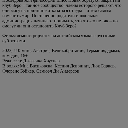
Последователи философии Мисс Новак образуют закрытый
клуб Зеро – тайное сообщество, члены которого решают, что
они могут в принципе отказаться от еды – и тем самым
изменить мир. Постепенно родители и школьная
администрация начинают понимать, что что-то не так – но
смогут ли они остановить Клуб Зеро?
Фильм демонстрируется на английском языке с русскими
субтитрами.
2023, 110 мин., Австрия, Великобритания, Германия, драма,
комедия, 16+
Режиссер: Джессика Хауснер
В ролях: Миа Васиковска, Ксения Девриндт, Люк Баркер,
Флоренс Бэйкер, Сэмюэл Ди Андерсон