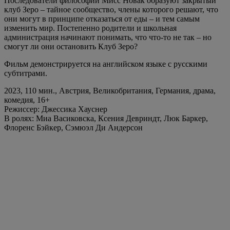
Последователи философии Мисс Новак образуют закрытый
клуб Зеро – тайное сообщество, члены которого решают, что
они могут в принципе отказаться от еды – и тем самым
изменить мир. Постепенно родители и школьная
администрация начинают понимать, что что-то не так – но
смогут ли они остановить Клуб Зеро?
Фильм демонстрируется на английском языке с русскими
субтитрами.
2023, 110 мин., Австрия, Великобритания, Германия, драма,
комедия, 16+
Режиссер: Джессика Хауснер
В ролях: Миа Васиковска, Ксения Девриндт, Люк Баркер,
Флоренс Бэйкер, Сэмюэл Ди Андерсон