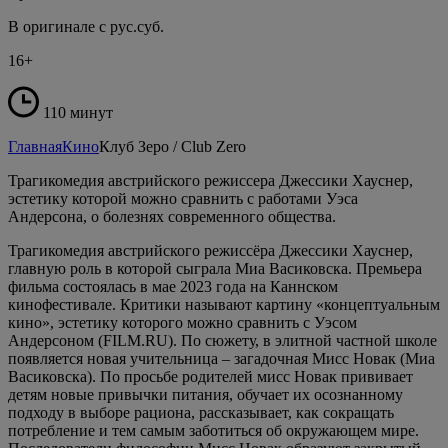
В оригинале с рус.суб.
16+
110 минут
Главная
Кино
Клуб Зеро / Club Zero
Трагикомедия австрийского режиссера Джессики Хауснер,
эстетику которой можно сравнить с работами Уэса
Андерсона, о болезнях современного общества.
Трагикомедия австрийского режиссёра Джессики Хауснер,
главную роль в которой сыграла Миа Васиковска. Премьера
фильма состоялась в мае 2023 года на Каннском
кинофестивале. Критики называют картину «концептуальным
кино», эстетику которого можно сравнить с Уэсом
Андерсоном (FILM.RU). По сюжету, в элитной частной школе
появляется новая учительница – загадочная Мисс Новак (Миа
Васиковска). По просьбе родителей мисс Новак прививает
детям новые привычки питания, обучает их осознанному
подходу в выборе рациона, рассказывает, как сокращать
потребление и тем самым заботиться об окружающем мире.