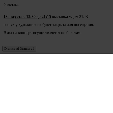
билетам.
13 августа с 15:30 до 21:15
выставка «Дом 21. В
гостях у художников» будет закрыта для посещения.
Вход на концерт осуществляется по билетам.
Dismiss ad
Dismiss ad