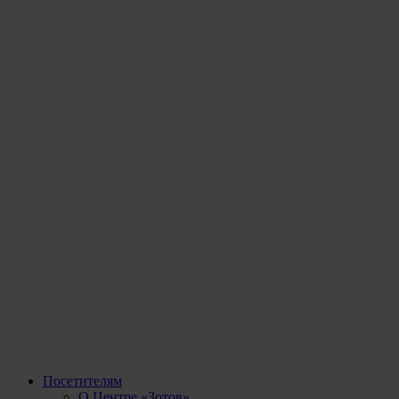
Посетителям
О Центре «Зотов»