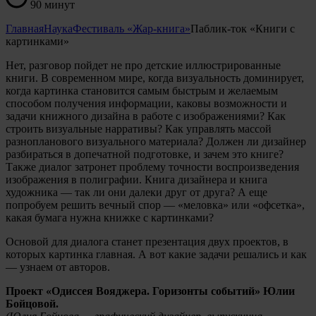
90 минут
Главная
Наука
Фестиваль «Жар-книга»
Паблик-ток «Книги с
картинками»
Нет, разговор пойдет не про детские иллюстрированные
книги. В современном мире, когда визуальность доминирует,
когда картинка становится самым быстрым и желаемым
способом получения информации, каковы возможности и
задачи книжного дизайна в работе с изображениями? Как
строить визуальные нарративы? Как управлять массой
разнопланового визуального материала? Должен ли дизайнер
разбираться в допечатной подготовке, и зачем это книге?
Также диалог затронет проблему точности воспроизведения
изображения в полиграфии. Книга дизайнера и книга
художника — так ли они далеки друг от друга? А еще
попробуем решить вечный спор — «меловка» или «офсетка»,
какая бумага нужна книжке с картинками?
Основой для диалога станет презентация двух проектов, в
которых картинка главная. А вот какие задачи решались и как
— узнаем от авторов.
Проект «Одиссея Вояджера. Горизонты событий» Юлии
Бойцовой.