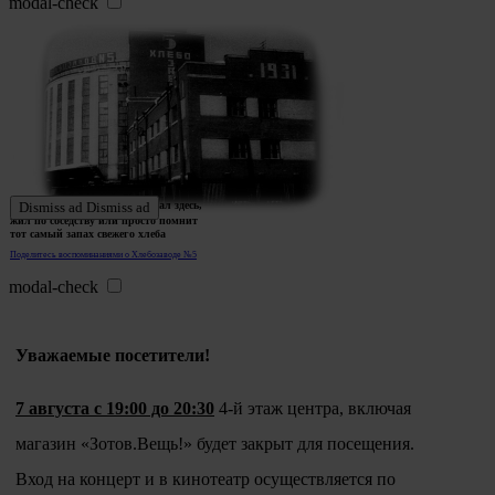
modal-check
Ждем истории тех, кто работал здесь,
Dismiss ad
Dismiss ad
жил по соседству или просто помнит
тот самый запах свежего хлеба
Поделитесь воспоминаниями о Хлебозаводе №5
modal-check
Уважаемые посетители!
7 августа с 19:00 до 20:30
4-й этаж центра, включая
магазин «Зотов.Вещь!» будет закрыт для посещения.
Вход на концерт и в кинотеатр осуществляется по