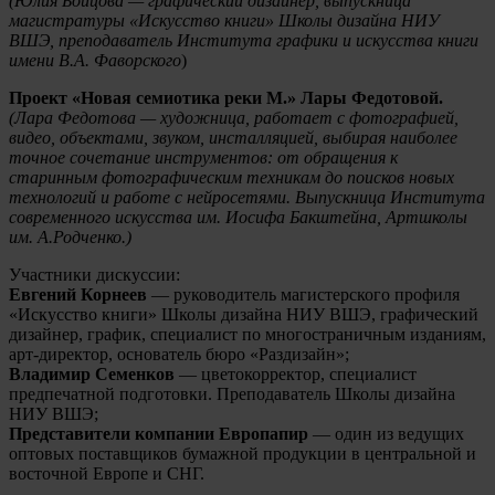
(Юлия Бойцова — графический дизайнер, выпускница
магистратуры «Искусство книги» Школы дизайна НИУ
ВШЭ, преподаватель Института графики и искусства книги
имени В.А. Фаворского
)
Проект «Новая семиотика реки М.» Лары Федотовой.
(Лара Федотова — х
удожница, работает с фотографией,
видео, объектами, звуком, инсталляцией, выбирая наиболее
точное сочетание инструментов: от обращения к
старинным фотографическим техникам до поисков новых
технологий и работе с нейросетями.
Выпускница Института
современного искусства им. Иосифа Бакштейна, Артшколы
им. А.Родченко.
)
Участники дискуссии:
Евгений Корнеев
— руководитель магистерского профиля
«Искусство книги» Школы дизайна НИУ ВШЭ, графический
дизайнер, график, специалист по многостраничным изданиям,
арт-директор, основатель бюро «Раздизайн»;
Владимир Семенков
— цветокорректор, специалист
предпечатной подготовки. Преподаватель Школы дизайна
НИУ ВШЭ;
Представители компании Европапир
— один из ведущих
оптовых поставщиков бумажной продукции в центральной и
восточной Европе и СНГ.