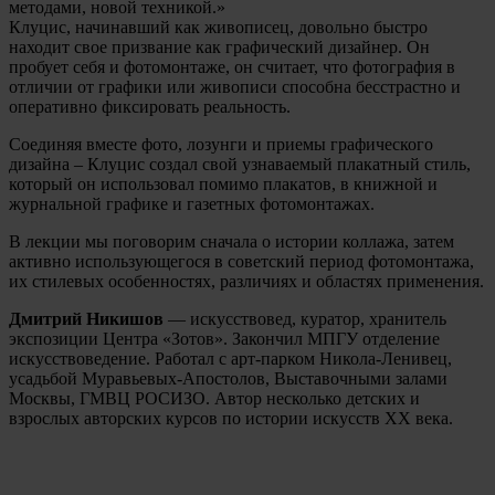
методами, новой техникой.»
Клуцис, начинавший как живописец, довольно быстро
находит свое призвание как графический дизайнер. Он
пробует себя и фотомонтаже, он считает, что фотография в
отличии от графики или живописи способна бесстрастно и
оперативно фиксировать реальность.
Соединяя вместе фото, лозунги и приемы графического
дизайна – Клуцис создал свой узнаваемый плакатный стиль,
который он использовал помимо плакатов, в книжной и
журнальной графике и газетных фотомонтажах.
В лекции мы поговорим сначала о истории коллажа, затем
активно использующегося в советский период фотомонтажа,
их стилевых особенностях, различиях и областях применения.
Дмитрий Никишов
— искусствовед, куратор, хранитель
экспозиции Центра «Зотов». Закончил МПГУ отделение
искусствоведение. Работал с арт-парком Никола-Ленивец,
усадьбой Муравьевых-Апостолов, Выставочными залами
Москвы, ГМВЦ РОСИЗО. Автор несколько детских и
взрослых авторских курсов по истории искусств XX века.