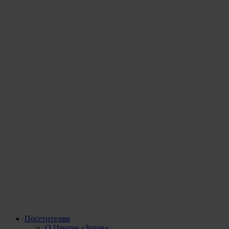
Посетителям
О Центре «Зотов»