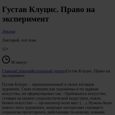
Густав Клуцис. Право на
эксперимент
Лекция
Лекторий, 4-й этаж
12+
90 минут
Главная
События
Коллажный уикенд
Густав Клуцис. Право на
эксперимент
Густав Клуцис – принципиальный в своих взглядов
художник. Свою позицию как художника и по задачам
искусства, он сформулировал так: «Требовалось искусство,
стоящее на уровне социалистической индустрии, новое,
боевое искусство — организатор воли масс (…). Нужны были
нового типа художники, живущие интересами строящего
социализм пролетариата, работающие по-новому, новыми