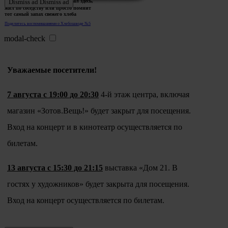
Ждем истории тех, кто работал здесь,
Dismiss ad
Dismiss ad
жил по соседству или просто помнит
тот самый запах свежего хлеба
Поделитесь воспоминаниями о Хлебозаводе №5
modal-check
Уважаемые посетители!
7 августа с 19:00 до 20:30
4-й этаж центра, включая
магазин «Зотов.Вещь!» будет закрыт для посещения.
Вход на концерт и в кинотеатр осуществляется по
билетам.
13 августа с 15:30 до 21:15
выставка «Дом 21. В
гостях у художников» будет закрыта для посещения.
Вход на концерт осуществляется по билетам.