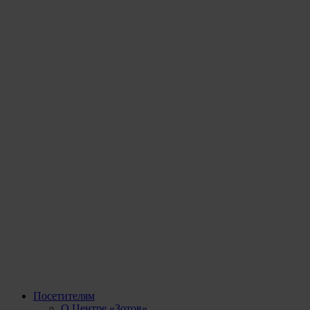
Посетителям
О Центре «Зотов»