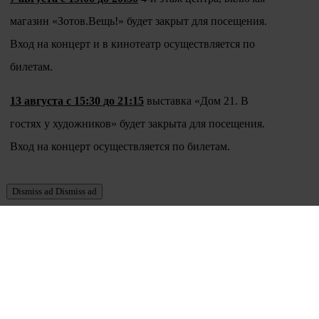
магазин «Зотов.Вещь!» будет закрыт для посещения.
Вход на концерт и в кинотеатр осуществляется по
билетам.
13 августа с 15:30 до 21:15
выставка «Дом 21. В
гостях у художников» будет закрыта для посещения.
Вход на концерт осуществляется по билетам.
Dismiss ad
Dismiss ad