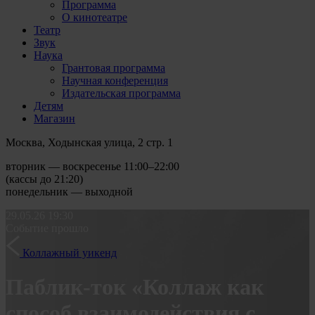
Программа
О кинотеатре
Театр
Звук
Наука
Грантовая программа
Научная конференция
Издательская программа
Детям
Магазин
Москва, Ходынская улица, 2 стр. 1
вторник — воскресенье 11:00–22:00
(кассы до 21:20)
понедельник — выходной
29.05.26
19:30
Событие прошло
Коллажный уикенд
Паблик-ток «Коллаж как
способ взаимодействия с