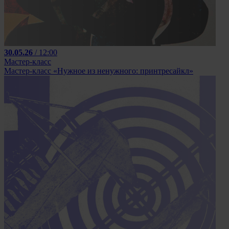
30.05.26
/ 12:00
Мастер-класс
Мастер-класс «Нужное из ненужного: принтресайкл»