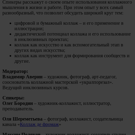
Спикеры расскажут о своем опыте использования коллажного
мышления в жизни и работе. При этом опыт у всех самый
разнообразный, что позволит обсудить широкий круг тем:
цифровой и бумажный коллаж – и его применение в
иллюстрации;
дидактический потенциал коллажа и его использование
в инклюзивных проектах;
коллаж как искусство и как вспомогательный этап в
других видах искусства;
коллаж как инструмент для формирования сообществ и
другие.
Модератор:
Владимир Аверин
– художник, фотограф, арт-педагог,
сооснователь коллажной мастерской «укралпорезал».
Ведущий инклюзивных курсов.
Спикеры:
Олег Бородин
– художник-коллажист, иллюстратор,
преподаватель.
Оля Шереметьева
– фотограф, коллажист, создательница
канала «
Коллаж де фромаж
»
Максим Поляков
– художник-коллажист, создатель студии