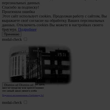
персональных данных
Спасибо за подписку!
Произошла ошибка
Этот сайт использует cookies. Продолжая работу с сайтом, Вы
выражаете своё согласие на обработку Ваших персональных
данных. Отключить cookies Вы можете в настройках своего
браузера.
Подробнее
Принимаю
modal-check
Ждем истории тех, кто работал здесь,
Dismiss ad
Dismiss ad
жил по соседству или просто помнит
тот самый запах свежего хлеба
Поделитесь воспоминаниями о Хлебозаводе №5
modal-check