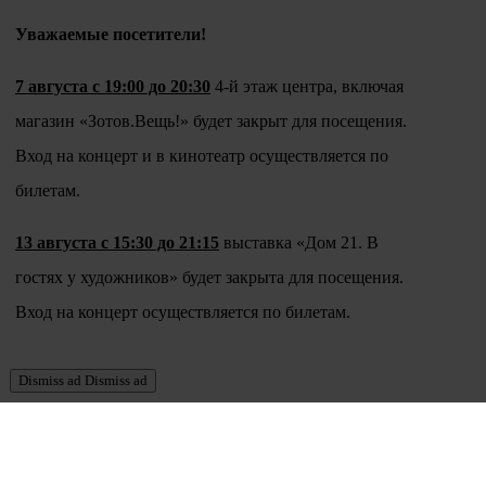
Уважаемые посетители!
7 августа с 19:00 до 20:30
4-й этаж центра, включая
магазин «Зотов.Вещь!» будет закрыт для посещения.
Вход на концерт и в кинотеатр осуществляется по
билетам.
13 августа с 15:30 до 21:15
выставка «Дом 21. В
гостях у художников» будет закрыта для посещения.
Вход на концерт осуществляется по билетам.
Dismiss ad
Dismiss ad