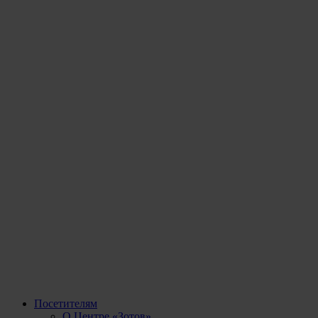
Посетителям
О Центре «Зотов»