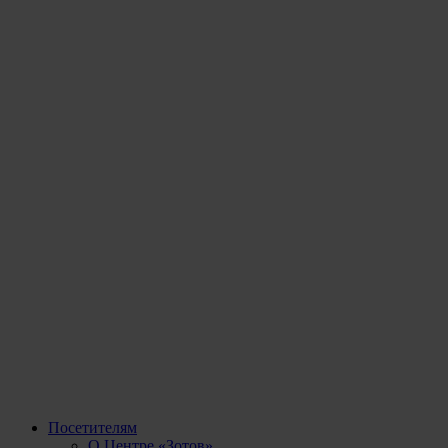
Посетителям
О Центре «Зотов»