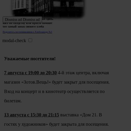
Ждем истории тех, кто работал здесь,
Dismiss ad
Dismiss ad
жил по соседству или просто помнит
тот самый запах свежего хлеба
Поделитесь воспоминаниями о Хлебозаводе №5
modal-check
Уважаемые посетители!
7 августа с 19:00 до 20:30
4-й этаж центра, включая
магазин «Зотов.Вещь!» будет закрыт для посещения.
Вход на концерт и в кинотеатр осуществляется по
билетам.
13 августа с 15:30 до 21:15
выставка «Дом 21. В
гостях у художников» будет закрыта для посещения.