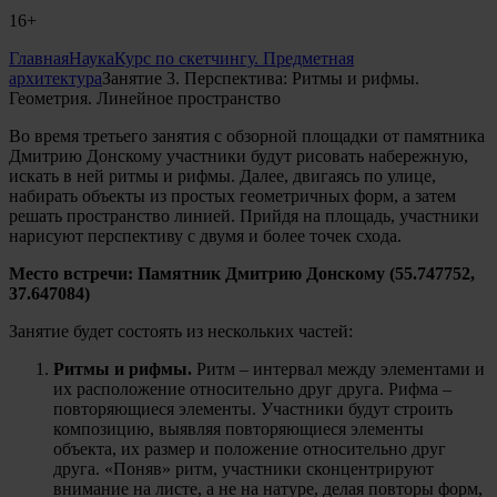
16+
Главная
Наука
Курс по скетчингу. Предметная
архитектура
Занятие 3. Перспектива: Ритмы и рифмы.
Геометрия. Линейное пространство
Во время третьего занятия с обзорной площадки от памятника
Дмитрию Донскому участники будут рисовать набережную,
искать в ней ритмы и рифмы. Далее, двигаясь по улице,
набирать объекты из простых геометричных форм, а затем
решать пространство линией. Прийдя на площадь, участники
нарисуют перспективу с двумя и более точек схода.
Место встречи: Памятник Дмитрию Донскому (55.747752,
37.647084)
Занятие будет состоять из нескольких частей:
Ритмы и рифмы.
Ритм – интервал между элементами и
их расположение относительно друг друга. Рифма –
повторяющиеся элементы. Участники будут строить
композицию, выявляя повторяющиеся элементы
объекта, их размер и положение относительно друг
друга. «Поняв» ритм, участники сконцентрируют
внимание на листе, а не на натуре, делая повторы форм,