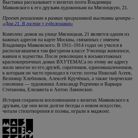
Выставка рассказывает о визитах поэта Владимира
Маяковского к его друзьям-художникам на Мясницкую, 21.
Проект реализован в рамках программной выставки центра –
«Дом 21. В гостях у художников»
Комплекс домов на улице Мясницкая, 21 является одним из
важных адресов на карте Москвы, связанных с именем
Владимира Маяковского. В 1911–1914 годах он учился в
располагавшемся там фигурном классе Училища живописи,
ваяния и зодчества. После революции в восьмиэтажных
краснокирпичных домах ВХУТЕМАСа по этому же адресу
жили многие из его друзей, соратников, единомышленников,
к которым он часто приходил в гости: поэты Николай Асеев,
Велимир Хлебников, Алексей Кручёных, а также творческие
союзники — художники Александр Родченко и Варвара
Степанова, Елизавета и Антон Лавинские.
История сохранила воспоминания о визитах Маяковского к
друзьям, где они вели долгие беседы о новом искусстве,
читали стихотворения и поэмы, играли в маджонг.