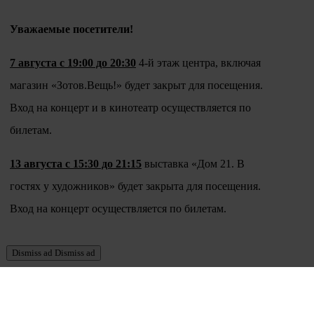
Уважаемые посетители!
7 августа с 19:00 до 20:30
4-й этаж центра, включая
магазин «Зотов.Вещь!» будет закрыт для посещения.
Вход на концерт и в кинотеатр осуществляется по
билетам.
13 августа с 15:30 до 21:15
выставка «Дом 21. В
гостях у художников» будет закрыта для посещения.
Вход на концерт осуществляется по билетам.
Dismiss ad
Dismiss ad