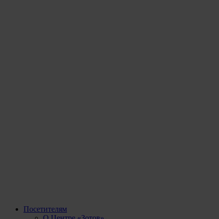
Посетителям
О Центре «Зотов»