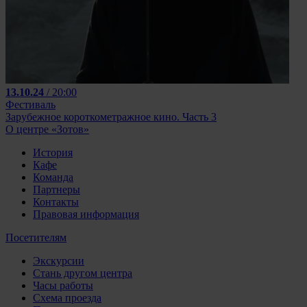
13.10.24
/ 20:00
Фестиваль
Зарубежное короткометражное кино. Часть 3
О центре «Зотов»
История
Кафе
Команда
Партнеры
Контакты
Правовая информация
Посетителям
Экскурсии
Стань другом центра
Часы работы
Схема проезда