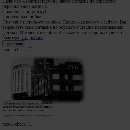
Нажимая «Подписаться» вы даете согласие на обработку
персональных данных
Спасибо за подписку!
Произошла ошибка
Этот сайт использует cookies. Продолжая работу с сайтом, Вы
выражаете своё согласие на обработку Ваших персональных
данных. Отключить cookies Вы можете в настройках своего
браузера.
Подробнее
Принимаю
modal-check
Ждем истории тех, кто работал здесь,
Dismiss ad
Dismiss ad
жил по соседству или просто помнит
тот самый запах свежего хлеба
Поделитесь воспоминаниями о Хлебозаводе №5
modal-check