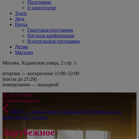
Программа
О кинотеатре
Театр
Звук
Наука
Грантовая программа
Научная конференция
Издательская программа
Детям
Магазин
Москва, Ходынская улица, 2 стр. 1
вторник — воскресенье 11:00–22:00
(кассы до 21:20)
понедельник — выходной
11.10.24
19:00
Событие прошло
MHFF — первый международный фестиваль кино о
ментальном здоровье
Зарубежное