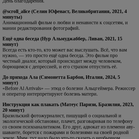
День благодарения.
@scroll_alice (Селин Юфенаст, Великобритания, 2021, 4
минуты)
Анимационный фильм о любви и ненависти к соцсетям, и
мании редактирования фотографий.
Ещё одна беседа (Нур Альмуджаббер, Ливан, 2021, 15
минут)
Всегда есть кто-то, кто может вас выслушать. Всё, что вам
нужно, — это просто ещё одна беседа. Это фильм про
честный диалог, который происходит между человеком,
борющимся с депрессией, и его страхом отпустить её.
До прихода Ала (Симонетта Барбон, Италия, 2024, 5
минут)
«Before Al Arrivals» — этюд о болезни Альцгеймера. Режиссер
и оператор интерпретируют болезнь матери.
Инструкция как плакать (Матеус Паризи, Бразилия, 2023,
20 минут)
Бразильский фотожурналист, пишущий о социальной и
экологической обстановке, плачет, разговаривая по телефону
со своим психоаналитиком. Его друг, адвокат из племени аву-
шаванте, борется с пожарами и болезнями на своей родной
земле. Ммм, тут надо было что-то сказать о необычном