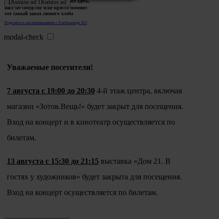
Ждем истории тех, кто работал здесь,
Dismiss ad
Dismiss ad
жил по соседству или просто помнит
тот самый запах свежего хлеба
Поделитесь воспоминаниями о Хлебозаводе №5
modal-check
Уважаемые посетители!
7 августа с 19:00 до 20:30
4-й этаж центра, включая
магазин «Зотов.Вещь!» будет закрыт для посещения.
Вход на концерт и в кинотеатр осуществляется по
билетам.
13 августа с 15:30 до 21:15
выставка «Дом 21. В
гостях у художников» будет закрыта для посещения.
Вход на концерт осуществляется по билетам.