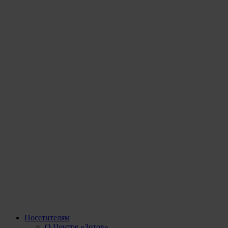
Посетителям
О Центре «Зотов»