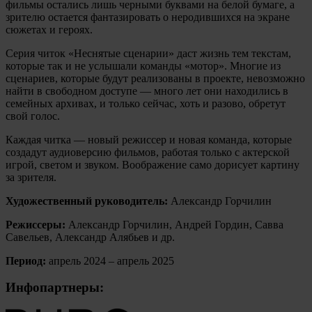
фильмы остались лишь черными буквами на белой бумаге, а
зрителю остается фантазировать о неродившихся на экране
сюжетах и героях.
Серия читок «‎Неснятые сценарии»‎ даст жизнь тем текстам,
которые так и не услышали команды «‎мотор»‎. Многие из
сценариев, которые будут реализованы в проекте, невозможно
найти в свободном доступе — много лет они находились в
семейных архивах, и только сейчас, хоть и разово, обретут
свой голос.
Каждая читка — новый режиссер и новая команда, которые
создадут аудиоверсию фильмов, работая только с актерской
игрой, светом и звуком. Воображение само дорисует картину
за зрителя.
Художественный руководитель:
Александр Горчилин
Режиссеры:
Александр Горчилин, Андрей Гордин, Савва
Савельев, Александр Алябьев и др.
Период:
апрель 2024 – апрель 2025
Инфопартнеры: