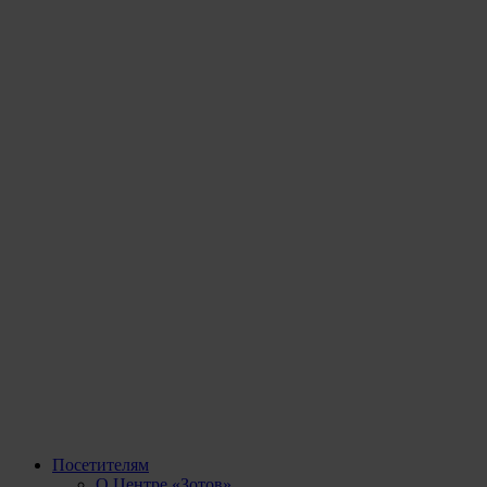
Посетителям
О Центре «Зотов»