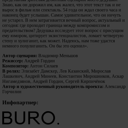
Знаю, как он дорожил им, как жалел, что этот текст так и не
вырос в фильм или спектакль. 54 года он ждал своего часа и
наконец будет услышан. Самое удивительное, что он ничуть
не устарел. В нем затрагивается вечный вопрос, актуальный и
сегодня: где проходит граница между компромиссом и
предательством? Дедушка исследует этот вопрос с присущим
ему юмором, цитирует экзистенциалистов, ломает четвертую
стену и хулиганит, как может. Надеюсь, нам тоже удастся
немного похулиганить. Он бы это оценил».
Автор сценария:
Владимир Меньшов
Режиссер:
Андрей Гордин
Композитор:
Антон Силаев
В ролях:
Элизабет Дамскер, Лев Казанский, Мирослав
Лашкевич, Андрей Минеев, Константин Мирошников, Аскар
Нигамедзянов, Андрей Гордин, Сергей Кирпичёнок
Автор и художественный руководитель проекта:
Александр
Горчилин
Инфопартнер: