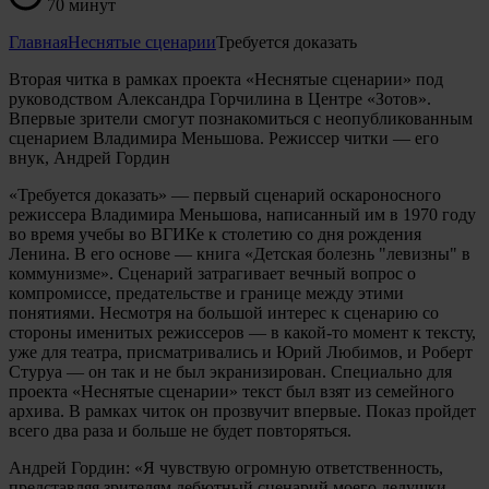
70 минут
Главная
Неснятые сценарии
Требуется доказать
Вторая читка в рамках проекта «Неснятые сценарии»‎ под
руководством Александра Горчилина в Центре «Зотов»‎.
Впервые зрители смогут познакомиться с неопубликованным
сценарием Владимира Меньшова. Режиссер читки — его
внук, Андрей Гордин
«Требуется доказать» — первый сценарий оскароносного
режиссера Владимира Меньшова, написанный им в 1970 году
во время учебы во ВГИКе к столетию со дня рождения
Ленина. В его основе — книга «Детская болезнь "левизны" в
коммунизме». Сценарий затрагивает вечный вопрос о
компромиссе, предательстве и границе между этими
понятиями. Несмотря на большой интерес к сценарию со
стороны именитых режиссеров — в какой-то момент к тексту,
уже для театра, присматривались и Юрий Любимов, и Роберт
Стуруа — он так и не был экранизирован. Специально для
проекта «Неснятые сценарии» текст был взят из семейного
архива. В рамках читок он прозвучит впервые. Показ пройдет
всего два раза и больше не будет повторяться.
Андрей Гордин: «Я чувствую огромную ответственность,
представляя зрителям дебютный сценарий моего дедушки.