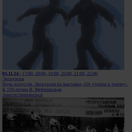
03.11.24
/ 17:00, 18:00, 19:00, 20:00, 21:00, 22:00
Экскурсия
Ночь искусств. Экскурсия по выставке «От утопии к театру».
К 150-летию В. Мейерхольда
Зарегистрироваться