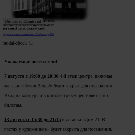
Ждем истории тех, кто работал здесь,
Dismiss ad
Dismiss ad
жил по соседству или просто помнит
тот самый запах свежего хлеба
Поделитесь воспоминаниями о Хлебозаводе №5
modal-check
Уважаемые посетители!
7 августа с 19:00 до 20:30
4-й этаж центра, включая
магазин «Зотов.Вещь!» будет закрыт для посещения.
Вход на концерт и в кинотеатр осуществляется по
билетам.
13 августа с 15:30 до 21:15
выставка «Дом 21. В
гостях у художников» будет закрыта для посещения.