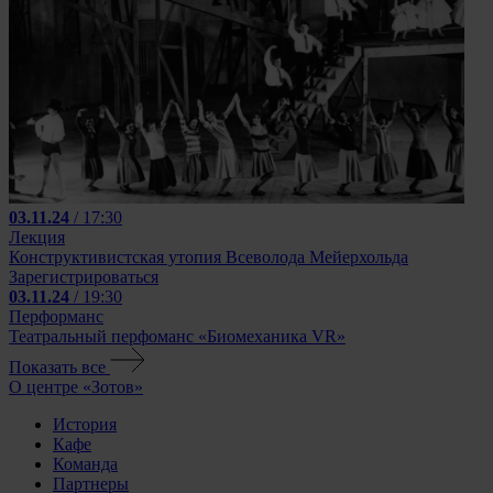
03.11.24
/ 17:30
Лекция
Конструктивистская утопия Всеволода Мейерхольда
Зарегистрироваться
03.11.24
/ 19:30
Перформанс
Театральный перфоманс «Биомеханика VR»
Показать все
О центре «Зотов»
История
Кафе
Команда
Партнеры