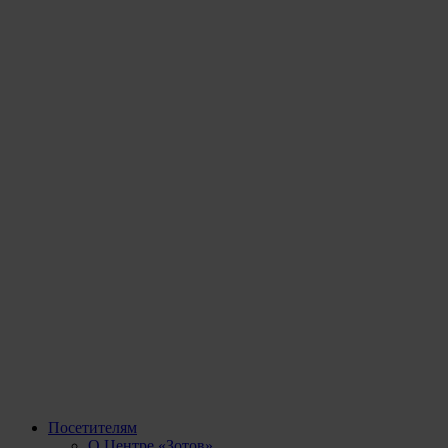
Посетителям
О Центре «Зотов»