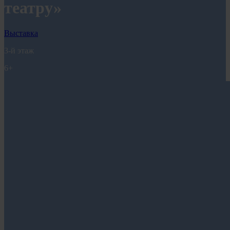
театру»
Выставка
3-й этаж
6+