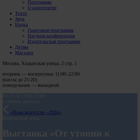
Программа
О кинотеатре
Театр
Звук
Наука
Грантовая программа
Научная конференция
Издательская программа
Детям
Магазин
Москва, Ходынская улица, 2 стр. 1
вторник — воскресенье 11:00–22:00
(кассы до 21:20)
понедельник — выходной
03.11.24
17:00-23:00
Событие прошло
«Ночь искусств—2024»
Бесплатный вход
Выставка «От утопии к