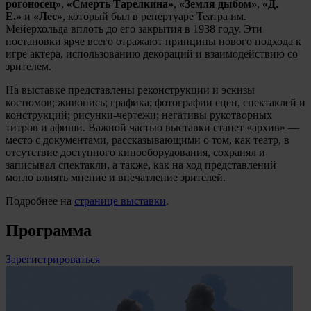
рогоносец»
,
«Смерть Тарелкина»
,
«Земля дыбом»
,
«Д.
Е.»
и
«Лес»
, который был в репертуаре Театра им.
Мейерхольда вплоть до его закрытия в 1938 году. Эти
постановки ярче всего отражают принципы нового подхода к
игре актера, использованию декораций и взаимодействию со
зрителем.
На выставке представлены реконструкции и эскизы
костюмов; живопись; графика; фотографии сцен, спектаклей и
конструкций; рисунки-чертежи; негативы рукотворных
титров и афиши. Важной частью выставки станет «архив» —
место с документами, рассказывающими о том, как театр, в
отсутствие доступного кинооборудования, сохранял и
записывал спектакли, а также, как на ход представлений
могло влиять мнение и впечатление зрителей.
Подробнее на
странице выставки
.
Программа
Зарегистрироваться