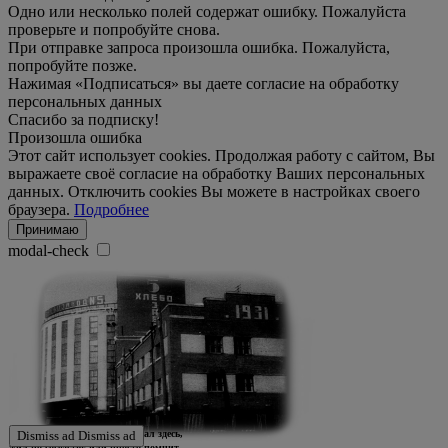
Одно или несколько полей содержат ошибку. Пожалуйста
проверьте и попробуйте снова.
При отправке запроса произошла ошибка. Пожалуйста,
попробуйте позже.
Нажимая «Подписаться» вы даете согласие на обработку
персональных данных
Спасибо за подписку!
Произошла ошибка
Этот сайт использует cookies. Продолжая работу с сайтом, Вы
выражаете своё согласие на обработку Ваших персональных
данных. Отключить cookies Вы можете в настройках своего
браузера.
Подробнее
Принимаю
modal-check
Ждем истории тех, кто работал здесь,
Dismiss ad
Dismiss ad
жил по соседству или просто помнит