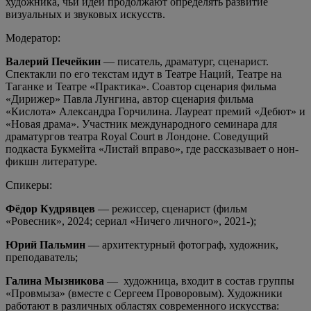
художника, чьи идеи продолжают определять развитие
визуальных и звуковых искусств.
Модератор:
Валерий Печейкин
— писатель, драматург, сценарист.
Спектакли по его текстам идут в Театре Наций, Театре на
Таганке и Театре «Практика». Соавтор сценария фильма
«Дирижер» Павла Лунгина, автор сценария фильма
«Кислота» Александра Горчилина. Лауреат премий «Дебют» и
«Новая драма». Участник международного семинара для
драматургов театра Royal Court в Лондоне. Соведущий
подкаста Букмейта «Листай вправо», где рассказывает о нон-
фикшн литературе.
Спикеры:
Фёдор Кудрявцев
— режиссер, сценарист (фильм
«Ровесник», 2024; сериал «Ничего личного», 2021-);
Юрий Пальмин
— архитектурный фотограф, художник,
преподаватель;
Галина Мызникова
— художница, входит в состав группы
«Провмыза» (вместе с Сергеем Проворовым). Художники
работают в различных областях современного искусства: