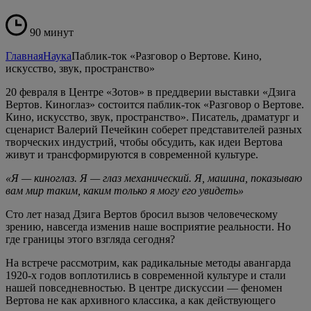
90 минут
Главная
Наука
Паблик-ток «Разговор о Вертове. Кино,
искусство, звук, пространство»
20 февраля в Центре «Зотов» в преддверии выставки «Дзига
Вертов. Киноглаз» состоится паблик-ток «Разговор о Вертове.
Кино, искусство, звук, пространство». Писатель, драматург и
сценарист Валерий Печейкин соберет представителей разных
творческих индустрий, чтобы обсудить, как идеи Вертова
живут и трансформируются в современной культуре.
«Я — киноглаз. Я — глаз механический. Я, машина, показываю
вам мир таким, каким только я могу его увидеть»
Сто лет назад Дзига Вертов бросил вызов человеческому
зрению, навсегда изменив наше восприятие реальности. Но
где границы этого взгляда сегодня?
На встрече рассмотрим, как радикальные методы авангарда
1920-х годов воплотились в современной культуре и стали
нашей повседневностью. В центре дискуссии — феномен
Вертова не как архивного классика, а как действующего