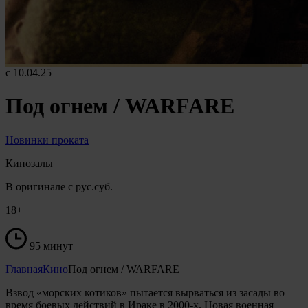
c 10.04.25
Под огнем / WARFARE
Новинки проката
Кинозалы
В оригинале с рус.суб.
18+
95 минут
Главная
Кино
Под огнем / WARFARE
Взвод «морских котиков» пытается вырваться из засады во
время боевых действий в Ираке в 2000-х. Новая военная