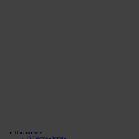
Посетителям
О Центре «Зотов»