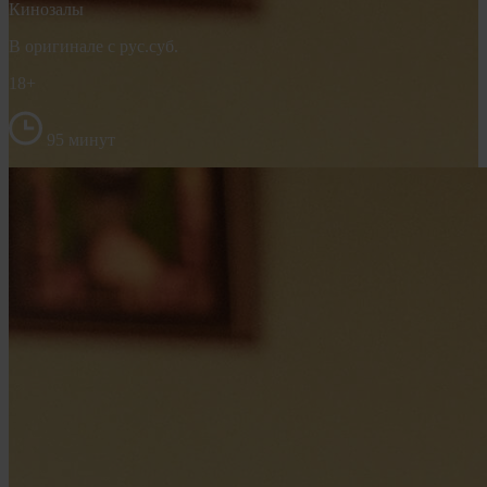
Кинозалы
В оригинале с рус.суб.
18+
95 минут