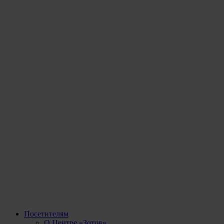
Посетителям
О Центре «Зотов»