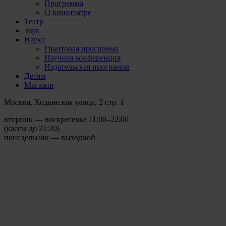
Программа
О кинотеатре
Театр
Звук
Наука
Грантовая программа
Научная конференция
Издательская программа
Детям
Магазин
Москва, Ходынская улица, 2 стр. 1
вторник — воскресенье 11:00–22:00
(кассы до 21:20)
понедельник — выходной
c 17.04.25
Событие прошло
Порко Россо / Porko Rosso
(дубляж)