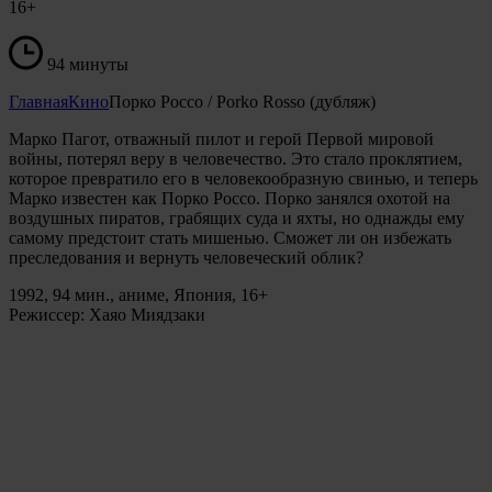
16+
94 минуты
Главная
Кино
Порко Россо / Porko Rosso (дубляж)
Марко Пагот, отважный пилот и герой Первой мировой
войны, потерял веру в человечество. Это стало проклятием,
которое превратило его в человекообразную свинью, и теперь
Марко известен как Порко Россо. Порко занялся охотой на
воздушных пиратов, грабящих суда и яхты, но однажды ему
самому предстоит стать мишенью. Сможет ли он избежать
преследования и вернуть человеческий облик?
1992, 94 мин., аниме, Япония, 16+
Режиссер: Хаяо Миядзаки