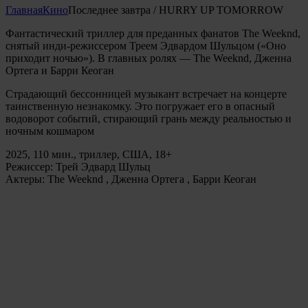
Главная
Кино
Последнее завтра / HURRY UP TOMORROW
Фантастический триллер для преданных фанатов The Weeknd,
снятый инди-режиссером Треем Эдвардом Шульцом («Оно
приходит ночью»). В главных ролях — The Weeknd, Дженна
Ортега и Барри Кеоган
Страдающий бессонницей музыкант встречает на концерте
таинственную незнакомку. Это погружает его в опасный
водоворот событий, стирающий грань между реальностью и
ночным кошмаром
2025, 110 мин., триллер, США, 18+
Режиссер: Трей Эдвард Шульц
Актеры: The Weeknd , Дженна Ортега , Барри Кеоган