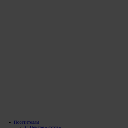
Посетителям
О Центре «Зотов»