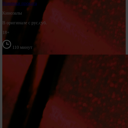
Новинки проката
Кинозалы
В оригинале с рус.суб.
18+
110 минут