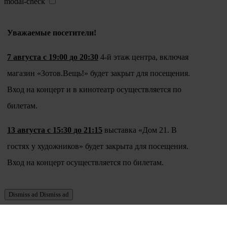
modal-check
Уважаемые посетители!
7 августа с 19:00 до 20:30
4-й этаж центра, включая
магазин «Зотов.Вещь!» будет закрыт для посещения.
Вход на концерт и в кинотеатр осуществляется по
билетам.
13 августа с 15:30 до 21:15
выставка «Дом 21. В
гостях у художников» будет закрыта для посещения.
Вход на концерт осуществляется по билетам.
Dismiss ad
Dismiss ad