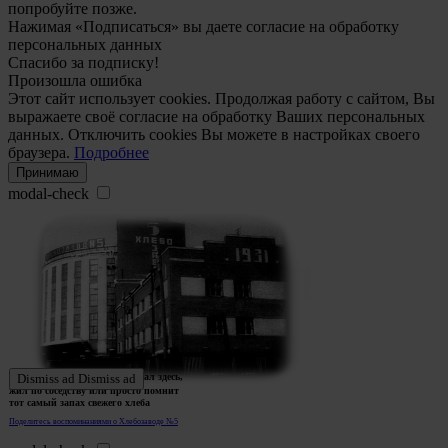
попробуйте позже.
Нажимая «Подписаться» вы даете согласие на обработку
персональных данных
Спасибо за подписку!
Произошла ошибка
Этот сайт использует cookies. Продолжая работу с сайтом, Вы
выражаете своё согласие на обработку Ваших персональных
данных. Отключить cookies Вы можете в настройках своего
браузера.
Подробнее
Принимаю
modal-check
Ждем истории тех, кто работал здесь,
Dismiss ad
Dismiss ad
жил по соседству или просто помнит
тот самый запах свежего хлеба
Поделитесь воспоминаниями о Хлебозаводе №5