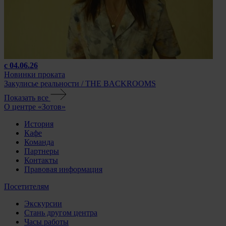
с 04.06.26
Новинки проката
Закулисье реальности / THE BACKROOMS
Показать все
О центре «Зотов»
История
Кафе
Команда
Партнеры
Контакты
Правовая информация
Посетителям
Экскурсии
Стань другом центра
Часы работы