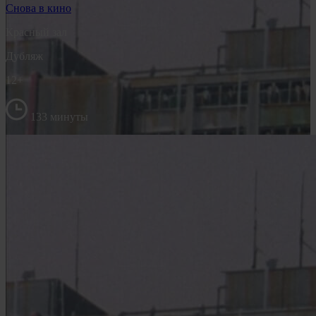
Снова в кино
Красный зал
Дубляж
12+
133 минуты