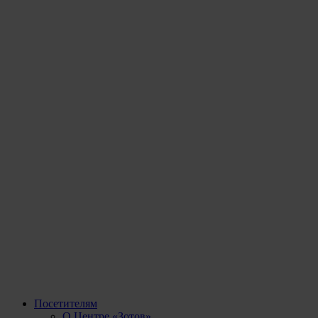
Посетителям
О Центре «Зотов»