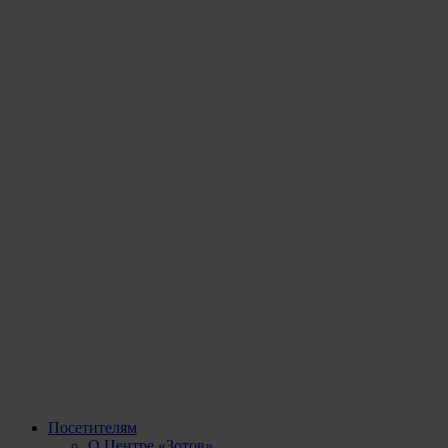
Посетителям
О Центре «Зотов»