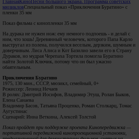
Главная
Кино
Песни большого экрана. Программа советских
мюзиклов
Специальный показ «Приключения Буратино» с
пленки 35 мм
Показ фильма с кинопленки 35 мм
На дурака не нужен нож: ему немного подпоешь - и делай с
ним, что хошь! Деревянный человечек, которого Папа Карло
выстругал из полена, получился веселым, дерзким, шумным и
доверчивым. Лиса Алиса и Кот Базилио завели его в Страну
Дураков, но мудрая Черепаха Тортила помогла Буратино
найти Золотой Ключик, потому что он был ужасно
обаятельным.
Приключения Буратино
1975, 130 мин., СССР, мюзикл, семейный, 0+
Режиссер: Леонид Нечаев
В ролях: Дмитрий Иосифов, Владимир Этуш, Ролан Быков,
Елена Санаева
Владимир Басов, Татьяна Проценко, Роман Столкарц, Томас
Аугустинас
Сценарий: Инна Веткина, Алексей Толстой
Показ пройдет при поддержке проекта Кинопередвижка —
портативной передвижной кинопроекционной установки,
предназначенной для демонстрации фильмов, снятых на