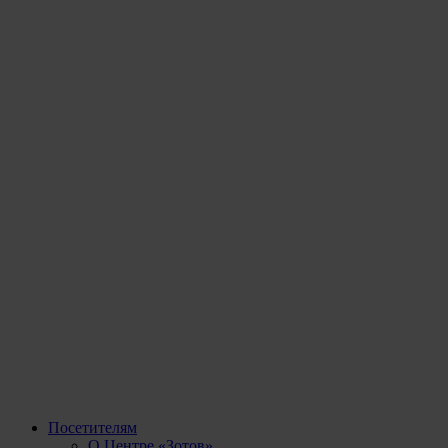
Посетителям
О Центре «Зотов»