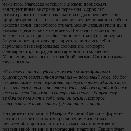
моментов, благодаря которым с людьми происходят
конструктивные внутренние перемены. Сорок лет
психотерапевтической практики и беседы о человеческой
природе привели Сантоса к выводу о существовании особого
качества связи, способного стирать между людьми границы и
вызывать разительные перемены. В моменты этой связи
между людьми царит особое единение, атмосфера доверия и
безусловного принятия друг друга, ясности мыслей и
вербальных и невербальных сообщений, комфорта,
солидарности, сострадания и гармонии и творчества.
Мгновения, наполненные подобной связью, Сантос называет
«чудесными»:
«Я полагаю, что в чудесные моменты между людьми
существует совершенная эмпатия — идеальный союз, где два
человека разделяют переживания друг с другом. Моя гипотеза
заключается в том, что этот идеальный союз пробуждает в
человеке устойчивость и внутреннюю силу и дарует ему
глубинное понимание собственной жизни, которое
способствует изменениям» (с) Антонио Сантос
На презентации книги 19 марта Антонио Сантос в формате
лекции поделится опытом преодоления жизненных
потрясений и достижения этих «чудесных моментов» в
повседневной жизни и помогающей практике. Лекция будет