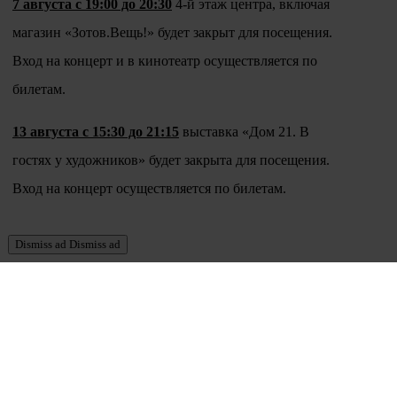
7 августа с 19:00 до 20:30
4-й этаж центра, включая
магазин «Зотов.Вещь!» будет закрыт для посещения.
Вход на концерт и в кинотеатр осуществляется по
билетам.
13 августа с 15:30 до 21:15
выставка «Дом 21. В
гостях у художников» будет закрыта для посещения.
Вход на концерт осуществляется по билетам.
Dismiss ad
Dismiss ad