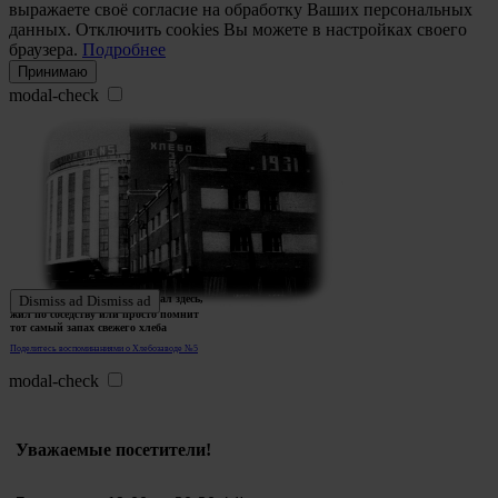
выражаете своё согласие на обработку Ваших персональных
данных. Отключить cookies Вы можете в настройках своего
браузера.
Подробнее
Принимаю
modal-check
Ждем истории тех, кто работал здесь,
Dismiss ad
Dismiss ad
жил по соседству или просто помнит
тот самый запах свежего хлеба
Поделитесь воспоминаниями о Хлебозаводе №5
modal-check
Уважаемые посетители!