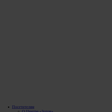
Посетителям
О Центре «Зотов»