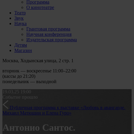
Программа
О кинотеатре
Театр
Звук
Наука
Грантовая программа
Научная конференция
Издательская программа
Детям
Магазин
Москва, Ходынская улица, 2 стр. 1
вторник — воскресенье 11:00–22:00
(кассы до 21:20)
понедельник — выходной
19.03.25
19:00
Событие прошло
Публичная программа к выставке «Любовь в авангарде.
Михаил Матюшин и Елена Гуро»
Антонио Сантос.