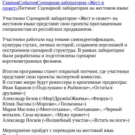
Главная
События
Сценарная лаборатория «Жест и
сюжет»
Питчинг Сценарной лаборатории на жестовом языке
Участники Сценарной лаборатории «Жест и сюжет» на
жестовом языке представят свои проекты приглашенным
специалистам из российских продакшенов.
Участники работали над темами самоидентификации,
культуры глухих, личных историй, созданием персонажей и
построением сценарной структуры. В рамках лаборатории
были разработаны и подготовлены сценарии
короткометражных фильмов.
Итогом программы станет открытый питчинг, где участники
представят свои проекты экспертной комиссии.
В составе жюри будут режиссеры и креативные продюсеры:
Иван Баранов («Подслушано в Рыбинске»,«Остаться
друзьями»)
Александр Белов («Мир!Дружба!Жвачка»,«Физрук»)
Юлия Лысова («Морозко»,«Тюльпаны»)
Мария Маслова («Многоэтажка», «Поехавшая», «Черный
мотылек. Сила музыки», «Мужу привет»)
Александр Носков («Волшебный участок»,«Встать на ноги»)
Мероприятие пройдет с переводом на жестовый язык