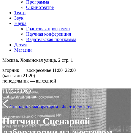
Программа
О кинотеатре
Театр
Звук
Наука
Грантовая программа
Научная конференция
Издательская программа
Детям
Магазин
Москва, Ходынская улица, 2 стр. 1
вторник — воскресенье 11:00–22:00
(кассы до 21:20)
понедельник — выходной
14.05.26
19:00
Событие прошло
Сценарная лаборатория «Жест и сюжет»
Питчинг Сценарной
лаборатории на жестовом