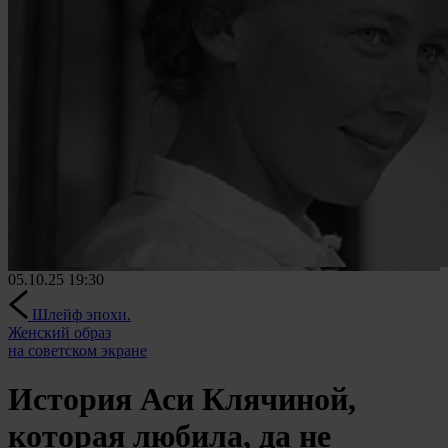
05.10.25
19:30
Шлейф эпохи.
Женский образ
на советском экране
История Аси Клячиной,
которая любила, да не