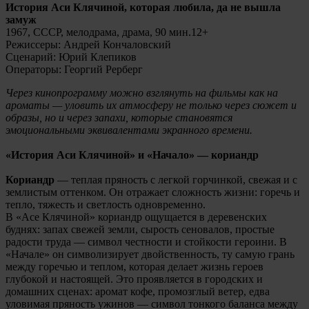
История Аси Клячиной, которая любила, да не вышла
замуж
1967, СССР, мелодрама, драма, 90 мин.12+
Режиссеры: Андрей Кончаловский
Сценарий: Юрий Клепиков
Операторы: Георгий Рерберг
Через кинопрограмму можно взглянуть на фильмы как на
ароматы — уловить их атмосферу не только через сюжет и
образы, но и через запахи, которые становятся
эмоциональными эквивалентами экранного времени.
«История Аси Клячиной» и «Начало» — кориандр
Кориандр
— теплая пряность с легкой горчинкой, свежая и с
землистым оттенком. Он отражает сложность жизни: горечь и
тепло, тяжесть и светлость одновременно.
В «Асе Клячиной» кориандр ощущается в деревенских
буднях: запах свежей земли, сырость сеновалов, простые
радости труда — символ честности и стойкости героини. В
«Начале» он символизирует двойственность, ту самую грань
между горечью и теплом, которая делает жизнь героев
глубокой и настоящей. Это проявляется в городских и
домашних сценах: аромат кофе, промозглый ветер, едва
уловимая пряность ужинов — символ тонкого баланса между