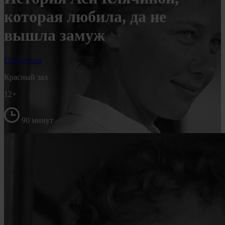
которая любила, да не
вышла замуж
Спецпоказ
Красный зал
12+
90 минут