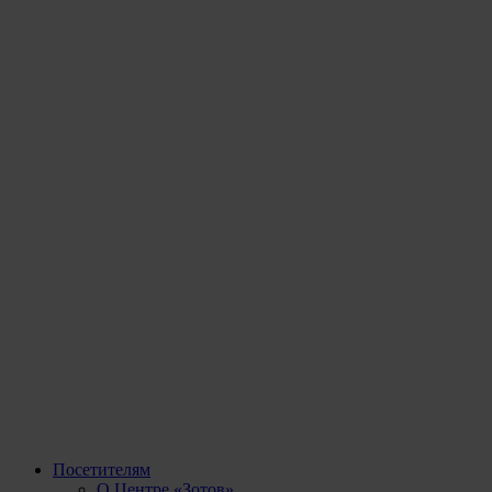
Посетителям
О Центре «Зотов»