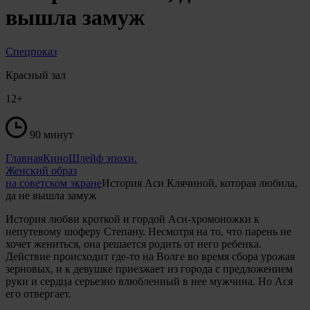
вышла замуж
Спецпоказ
Красный зал
12+
90 минут
Главная
Кино
Шлейф эпохи.
Женский образ
на советском экране
История Аси Клячиной, которая любила,
да не вышла замуж
История любви кроткой и гордой Аси-хромоножки к
непутевому шоферу Степану. Несмотря на то, что парень не
хочет жениться, она решается родить от него ребенка.
Действие происходит где-то на Волге во время сбора урожая
зерновых, и к девушке приезжает из города с предложением
руки и сердца серьезно влюбленный в нее мужчина. Но Ася
его отвергает.