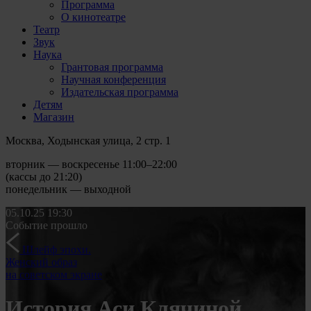
Программа
О кинотеатре
Театр
Звук
Наука
Грантовая программа
Научная конференция
Издательская программа
Детям
Магазин
Москва, Ходынская улица, 2 стр. 1
вторник — воскресенье 11:00–22:00
(кассы до 21:20)
понедельник — выходной
05.10.25
19:30
Событие прошло
Шлейф эпохи.
Женский образ
на советском экране
История Аси Клячиной,