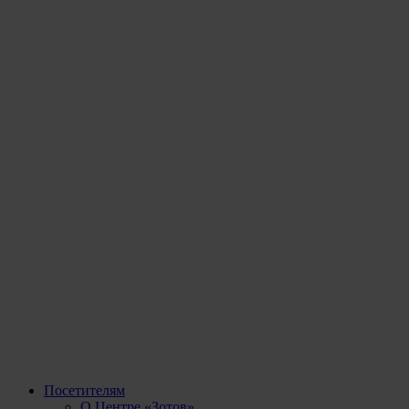
Посетителям
О Центре «Зотов»