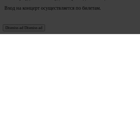
Вход на концерт осуществляется по билетам.
Dismiss ad
Dismiss ad