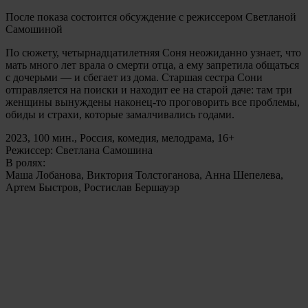
После показа состоится обсуждение с режиссером Светланой
Самошиной
По сюжету, четырнадцатилетняя Соня неожиданно узнает, что
мать много лет врала о смерти отца, а ему запретила общаться
с дочерьми — и сбегает из дома. Старшая сестра Сони
отправляется на поиски и находит ее на старой даче: там три
женщины вынуждены наконец-то проговорить все проблемы,
обиды и страхи, которые замалчивались годами.
2023, 100 мин., Россия, комедия, мелодрама, 16+
Режиссер: Светлана Самошина
В ролях:
Маша Лобанова, Виктория Толстоганова, Анна Шепелева,
Артем Быстров, Ростислав Бершауэр