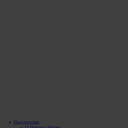
Посетителям
О Центре «Зотов»