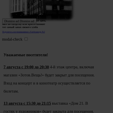
Ждем истории тех, кто работал здесь,
Dismiss ad
Dismiss ad
жил по соседству или просто помнит
тот самый запах свежего хлеба
Поделитесь воспоминаниями о Хлебозаводе №5
modal-check
Уважаемые посетители!
7 августа с 19:00 до 20:30
4-й этаж центра, включая
магазин «Зотов.Вещь!» будет закрыт для посещения.
Вход на концерт и в кинотеатр осуществляется по
билетам.
13 августа с 15:30 до 21:15
выставка «Дом 21. В
гостях у художников» будет закрыта для посещения.