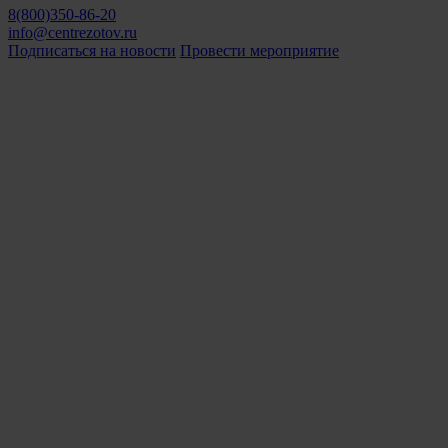
8(800)350-86-20
info@centrezotov.ru
Подписаться на новости
Провести мероприятие