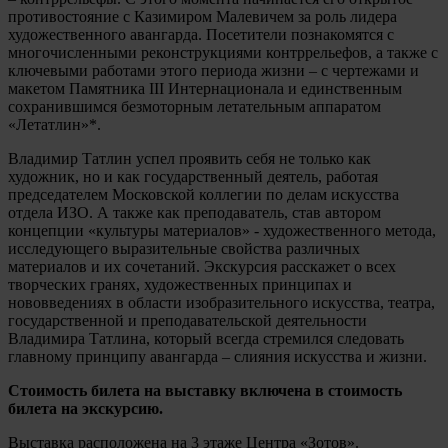
противостояние с Казимиром Малевичем за роль лидера
художественного авангарда. Посетители познакомятся с
многочисленными реконструкциями контррельефов, а также с
ключевыми работами этого периода жизни – с чертежами и
макетом Памятника III Интернационала и единственным
сохранившимся безмоторным летательным аппаратом
«Летатлин»*.
Владимир Татлин успел проявить себя не только как
художник, но и как государственный деятель, работая
председателем Московской коллегии по делам искусства
отдела ИЗО. А также как преподаватель, став автором
концепции «культуры материалов» - художественного метода,
исследующего выразительные свойства различных
материалов и их сочетаний. Экскурсия расскажет о всех
творческих гранях, художественных принципах и
нововведениях в области изобразительного искусства, театра,
государственной и преподавательской деятельности
Владимира Татлина, который всегда стремился следовать
главному принципу авангарда – слияния искусства и жизни.
Стоимость билета на выставку включена в стоимость
билета на экскурсию.
Выставка расположена на 3 этаже Центра «Зотов».