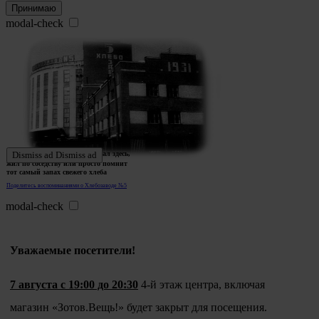
Принимаю
modal-check
Ждем истории тех, кто работал здесь,
Dismiss ad
Dismiss ad
жил по соседству или просто помнит
тот самый запах свежего хлеба
Поделитесь воспоминаниями о Хлебозаводе №5
modal-check
Уважаемые посетители!
7 августа с 19:00 до 20:30
4-й этаж центра, включая
магазин «Зотов.Вещь!» будет закрыт для посещения.