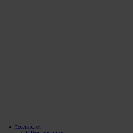
Посетителям
О Центре «Зотов»