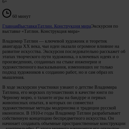
6+
60 минут
Главная
Выставки
Татлин. Конструкция мира
Экскурсия по
выставке «Татлин. Конструкция мира»
Владимир Татлин — ключевой художник и теоретик
авангарда XX века, чьи идеи оказали огромное влияние на
развитие искусства. Экскурсия последовательно расскажет об
этапах творческого пути художника, о ключевых идеях и о
произведениях, созданных на стыке инженерии и
художественного высказывания, изменивших не только
подход художников к созданию работ, но и сам образ их
мышления.
В ходе экскурсии участники узнают о детстве Владимира
Татлина, его морских путешествиях в качестве юнги по
Черному морю, о таланте игры на бандуре и первых
живописных опытах, в которых он совместил
художественные методы модернизма и традиции русской
иконописи. В 1910-е годы Владимир Татлин разрабатывает
собственную концепцию беспредметного искусства. Он
начинает создавать объемные пространственные конструкции
– контррельефы. С этого момента начинается его открытое