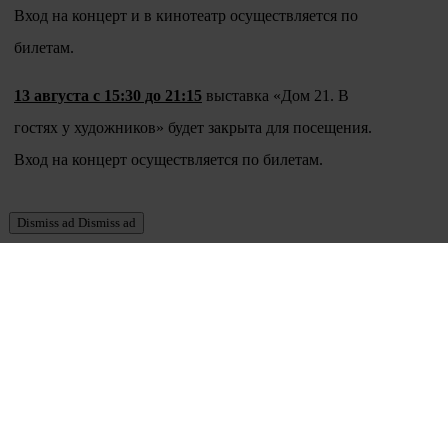
Вход на концерт и в кинотеатр осуществляется по
билетам.
13 августа с 15:30 до 21:15
выставка «Дом 21. В
гостях у художников» будет закрыта для посещения.
Вход на концерт осуществляется по билетам.
Dismiss ad
Dismiss ad