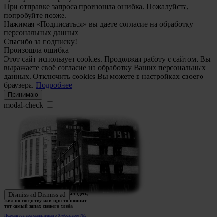
При отправке запроса произошла ошибка. Пожалуйста,
попробуйте позже.
Нажимая «Подписаться» вы даете согласие на обработку
персональных данных
Спасибо за подписку!
Произошла ошибка
Этот сайт использует cookies. Продолжая работу с сайтом, Вы
выражаете своё согласие на обработку Ваших персональных
данных. Отключить cookies Вы можете в настройках своего
браузера.
Подробнее
Принимаю
modal-check
Ждем истории тех, кто работал здесь,
Dismiss ad
Dismiss ad
жил по соседству или просто помнит
тот самый запах свежего хлеба
Поделитесь воспоминаниями о Хлебозаводе №5