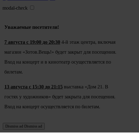
modal-check
Уважаемые посетители!
7 августа с 19:00 до 20:30
4-й этаж центра, включая
магазин «Зотов.Вещь!» будет закрыт для посещения.
Вход на концерт и в кинотеатр осуществляется по
билетам.
13 августа с 15:30 до 21:15
выставка «Дом 21. В
гостях у художников» будет закрыта для посещения.
Вход на концерт осуществляется по билетам.
Dismiss ad
Dismiss ad