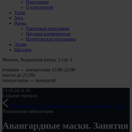
Программа
О кинотеатре
Театр
Звук
Наука
Грантовая программа
Научная конференция
Издательская программа
Детям
Магазин
Москва, Ходынская улица, 2 стр. 1
вторник — воскресенье 11:00–22:00
(кассы до 21:20)
понедельник — выходной
13.10.24
11:30
Событие прошло
Творческая лаборатория для самых маленьких (3-4 года)
Театральная лаборатория
Авангардные маски. Занятия