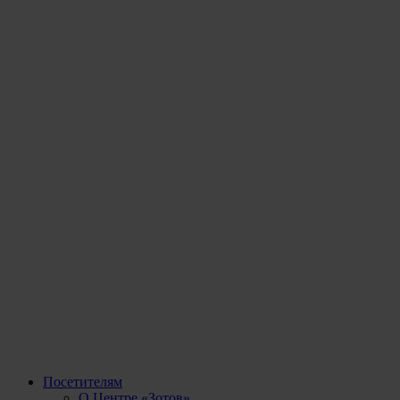
Посетителям
О Центре «Зотов»