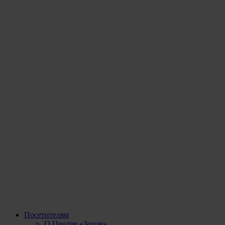
Посетителям
О Центре «Зотов»