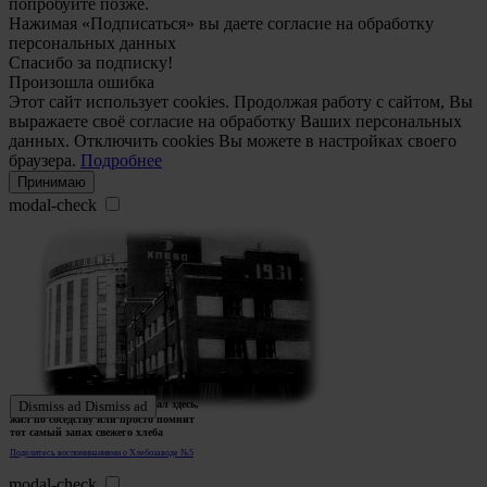
попробуйте позже.
Нажимая «Подписаться» вы даете согласие на обработку
персональных данных
Спасибо за подписку!
Произошла ошибка
Этот сайт использует cookies. Продолжая работу с сайтом, Вы
выражаете своё согласие на обработку Ваших персональных
данных. Отключить cookies Вы можете в настройках своего
браузера.
Подробнее
Принимаю
modal-check
Ждем истории тех, кто работал здесь,
Dismiss ad
Dismiss ad
жил по соседству или просто помнит
тот самый запах свежего хлеба
Поделитесь воспоминаниями о Хлебозаводе №5
modal-check