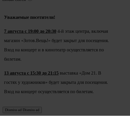
Уважаемые посетители!
7 августа с 19:00 до 20:30
4-й этаж центра, включая
магазин «Зотов.Вещь!» будет закрыт для посещения.
Вход на концерт и в кинотеатр осуществляется по
билетам.
13 августа с 15:30 до 21:15
выставка «Дом 21. В
гостях у художников» будет закрыта для посещения.
Вход на концерт осуществляется по билетам.
Dismiss ad
Dismiss ad