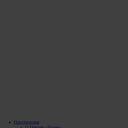
Посетителям
О Центре «Зотов»