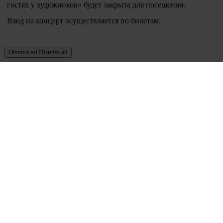
гостях у художников» будет закрыта для посещения.
Вход на концерт осуществляется по билетам.
Dismiss ad
Dismiss ad