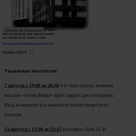
Ждем истории тех, кто работал здесь,
Dismiss ad
Dismiss ad
жил по соседству или просто помнит
тот самый запах свежего хлеба
Поделитесь воспоминаниями о Хлебозаводе №5
modal-check
Уважаемые посетители!
7 августа с 19:00 до 20:30
4-й этаж центра, включая
магазин «Зотов.Вещь!» будет закрыт для посещения.
Вход на концерт и в кинотеатр осуществляется по
билетам.
13 августа с 15:30 до 21:15
выставка «Дом 21. В