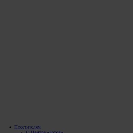
Посетителям
О Центре «Зотов»