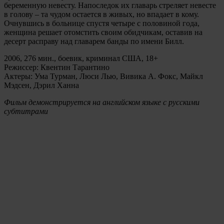
беременную невесту. Напоследок их главарь стреляет невесте
в голову – та чудом остается в живых, но впадает в кому.
Очнувшись в больнице спустя четыре с половиной года,
женщина решает отомстить своим обидчикам, оставив на
десерт расправу над главарем банды по имени Билл.
2006, 276 мин., боевик, криминал США, 18+
Режиссер: Квентин Тарантино
Актеры: Ума Турман, Люси Лью, Вивика А. Фокс, Майкл
Мэдсен, Дэрил Ханна
Фильм демонстрируется на английском языке с русскими
субтитрами