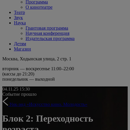
Программа
О кинотеатре
Театр
Звук
Наука
Грантовая программа
Научная конференция
Издательская программа
Детям
Магазин
Москва, Ходынская улица, 2 стр. 1
вторник — воскресенье 11:00–22:00
(кассы до 21:20)
понедельник — выходной
04.11.25
15:30
Событие прошло
Уик-энд «Искусство кино. Молодость»
Блок 2: Переходность
возраста