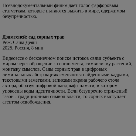
Псевдодокументальный фильм дает голос фарфоровым
статуэткам, которые пытаются выжить в мире, одержимом
безупречностью.
Дзимтеней: сад сорных трав
Реж. Саша Деяш
2025, Россия, 8 мин
Видеоэссе о бесконечном поиске истоков связи субъекта с
миром через обращение к гению места, символизму растений,
монтажу смыслов. Сады сорных трав в цифровых
лиминальных абстракциях сменяются найденными кадрами,
текстовыми заметками, записями экрана рабочего стола
автора, образуя цифровой ландшафт памяти, в котором
упокоены коды идентичности. Если безупречно стриженый
газон - традиционный символ власти, то сорняк выступает
агентом освобождения.