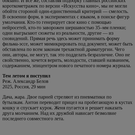
обязано. И все же, составляя подборку главных российских
короткометражек по версии «Искусства кино», мы не могли
обойти стороной один-единственный критерий — смелость.
В освоении форм, в экспериментах с языком, в поиске фигур
умолчания. Кто-то генерирует свое кино с помощью
нейросетей, кто-то заворожен шершавостью 35–мм пленки;
одни выгрызают сюжеты из реальности, другие — из
сновидений. Прямая речь здесь может принимать форму
фильма-эссе, может мимикрировать под документ, может быть
обставлена по всем законам трехактной драматургии. Чего
они, авторы, не могут, так это подделать безразличие. Оно не
свойственно, хочется верить, молодости, ставшей названием,
содержанием, эпицентром нового печатного номера журнала.
Тем летом я поступил
Реж. Александр Белов
2025, Россия, 29 мин
Дача, жара. Двое парней стреляют из пневматики по
бутылкам. Антон переводит прицел на пробегающую в кустах
кошку и спускает курок. Женя пугается и решает наказать
друга молчанием. Над их дружбой нависает безмолвие
последнего совместного лета.