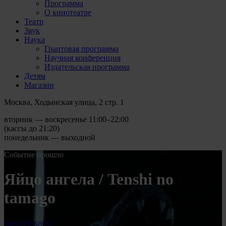
Программа
О кинотеатре
Театр
Звук
Наука
Грантовая программа
Научная конференция
Издательская программа
Детям
Магазин
Москва, Ходынская улица, 2 стр. 1
вторник — воскресенье 11:00–22:00
(кассы до 21:20)
понедельник — выходной
Событие прошло
Яйцо ангела / Tenshi no
tamago
Снова в кино