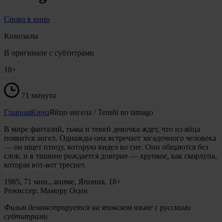
Снова в кино
Кинозалы
В оригинале с субтитрами
18+
71 минута
Главная
Кино
Яйцо ангела / Tenshi no tamago
В мире фантазий, тьмы и теней девочка ждет, что из яйца
появится ангел. Однажды она встречает загадочного человека
— он ищет птицу, которую видел во сне. Они общаются без
слов, и в тишине рождается доверие — хрупкое, как скорлупа,
которая вот-вот треснет.
1985, 71 мин., аниме, Япония, 18+
Режиссер: Мамору Осии
Фильм демонстрируется на японском языке с русскими
субтитрами