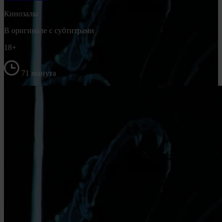
Кинозалы
В оригинале с субтитрами
18+
71 минута