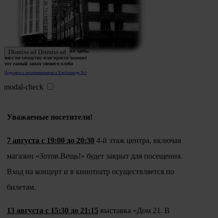
Ждем истории тех, кто работал здесь,
Dismiss ad
Dismiss ad
жил по соседству или просто помнит
тот самый запах свежего хлеба
Поделитесь воспоминаниями о Хлебозаводе №5
modal-check
Уважаемые посетители!
7 августа с 19:00 до 20:30
4-й этаж центра, включая
магазин «Зотов.Вещь!» будет закрыт для посещения.
Вход на концерт и в кинотеатр осуществляется по
билетам.
13 августа с 15:30 до 21:15
выставка «Дом 21. В