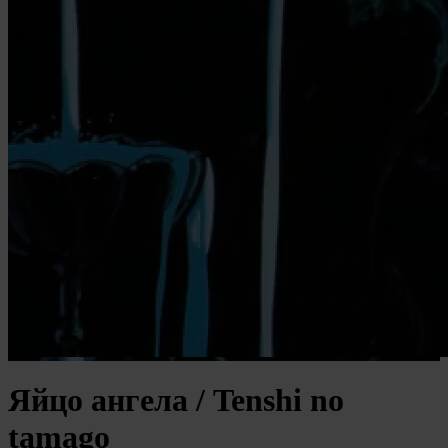
Яйцо ангела / Tenshi no
tamago