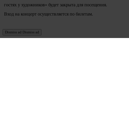
гостях у художников» будет закрыта для посещения.
Вход на концерт осуществляется по билетам.
Dismiss ad
Dismiss ad