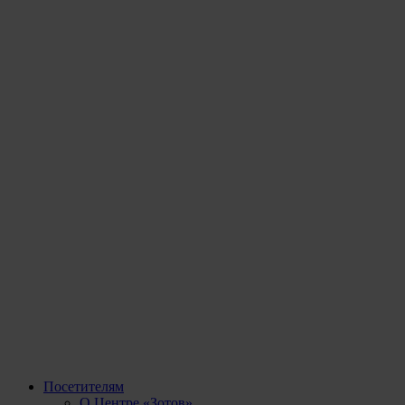
Посетителям
О Центре «Зотов»