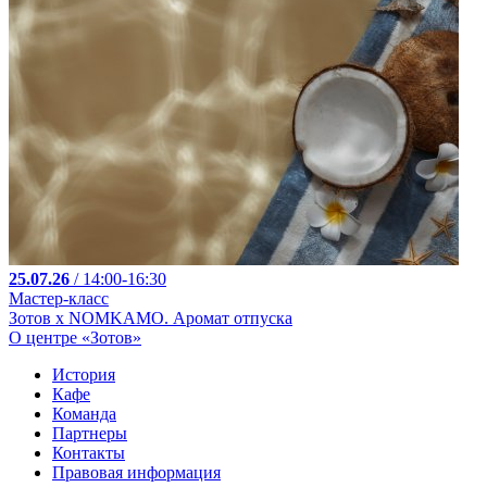
25.07.26
/ 14:00-16:30
Мастер-класс
Зотов х NOMKAMO. Аромат отпуска
О центре «Зотов»
История
Кафе
Команда
Партнеры
Контакты
Правовая информация