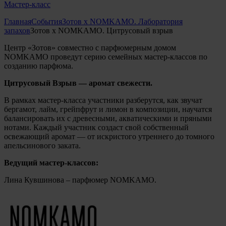
Мастер-класс
Главная
События
Зотов х NOMKAMO. Лаборатория
запахов
Зотов х NOMKAMO. Цитрусовый взрыв
Центр «Зотов» совместно с парфюмерным домом
NOMKAMO проведут серию семейных мастер-классов по
созданию парфюма.
Цитрусовый Взрыв — аромат свежести.
В рамках мастер-класса участники разберутся, как звучат
бергамот, лайм, грейпфрут и лимон в композиции, научатся
балансировать их с древесными, акватическими и пряными
нотами. Каждый участник создаст свой собственный
освежающий аромат — от искристого утреннего до томного
апельсинового заката.
Ведущий мастер-классов:
Лина Кувшинова
– парфюмер NOMKAMO.