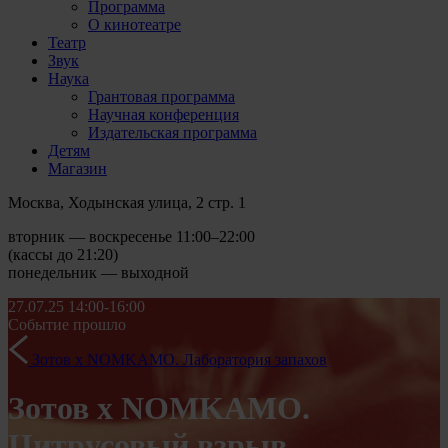
Программа
О кинотеатре
Театр
Звук
Наука
Грантовая программа
Научная конференция
Издательская программа
Детям
Магазин
Москва, Ходынская улица, 2 стр. 1
вторник — воскресенье 11:00–22:00
(кассы до 21:20)
понедельник — выходной
27.07.25
14:00-16:00
Событие прошло
Зотов х NOMKAMO. Лаборатория запахов
Зотов х NOMKAMO.
Цитрусовый взрыв