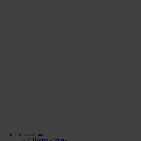
Посетителям
О Центре «Зотов»