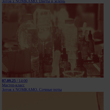
Зотов х NOMKAMO. Цветы и зелень
07.09.25
/ 14:00
Мастер-класс
Зотов х NOMKAMO. Сочные ноты