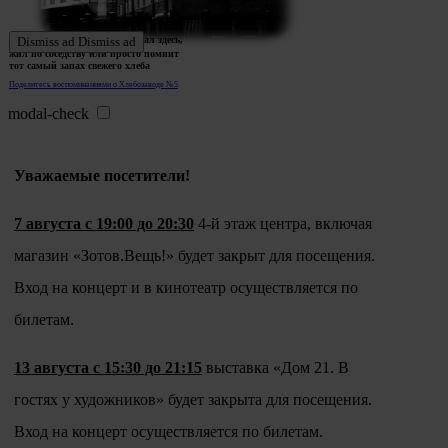
Ждем истории тех, кто работал здесь,
Dismiss ad
Dismiss ad
жил по соседству или просто помнит
тот самый запах свежего хлеба
Поделитесь воспоминаниями о Хлебозаводе №5
modal-check
Уважаемые посетители!
7 августа с 19:00 до 20:30
4-й этаж центра, включая
магазин «Зотов.Вещь!» будет закрыт для посещения.
Вход на концерт и в кинотеатр осуществляется по
билетам.
13 августа с 15:30 до 21:15
выставка «Дом 21. В
гостях у художников» будет закрыта для посещения.
Вход на концерт осуществляется по билетам.