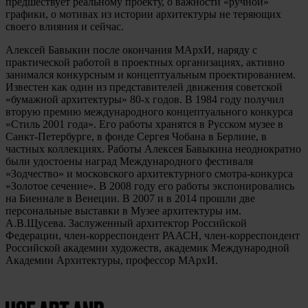
предшествует реальному проекту, о важности «ручной»
графики, о мотивах из истории архитектуры не теряющих
своего влияния и сейчас.
Алексей Бавыкин после окончания МАрхИ, наряду с
практической работой в проектных организациях, активно
занимался конкурсным и концептуальным проектированием.
Известен как один из представителей движения советской
«бумажной архитектуры» 80-х годов. В 1984 году получил
вторую премию международного концептуального конкурса
«Стиль 2001 года». Его работы хранятся в Русском музее в
Санкт-Петербурге, в фонде Сергея Чобана в Берлине, в
частных коллекциях. Работы Алексея Бавыкина неоднократно
были удостоены наград Международного фестиваля
«Зодчество» и московского архитектурного смотра-конкурса
«Золотое сечение». В 2008 году его работы экспонировались
на Биеннале в Венеции. В 2007 и в 2014 прошли две
персональные выставки в Музее архитектуры им.
А.В.Щусева. Заслуженный архитектор Российской
Федерации, член-корреспондент РААСН, член-корреспондент
Российской академии художеств, академик Международной
Академии Архитектуры, профессор МАрхИ.