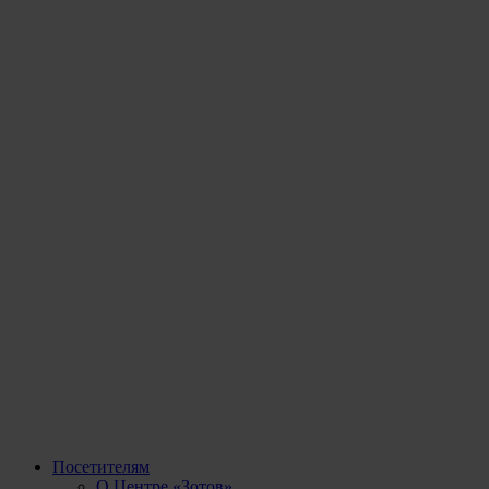
Посетителям
О Центре «Зотов»