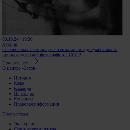
03.10.24
/ 19:30
Лекция
От «зеркала» к «молоту»: возникновение документально-
пропагандистской фотографии в СССР
Показать все
О центре «Зотов»
История
Кафе
Команда
Партнеры
Контакты
Правовая информация
Посетителям
Экскурсии
Стань другом центра