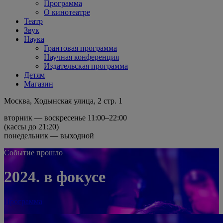
Программа
О кинотеатре
Театр
Звук
Наука
Грантовая программа
Научная конференция
Издательская программа
Детям
Магазин
Москва, Ходынская улица, 2 стр. 1
вторник — воскресенье 11:00–22:00
(кассы до 21:20)
понедельник — выходной
Событие прошло
2024. в фокусе
Программа