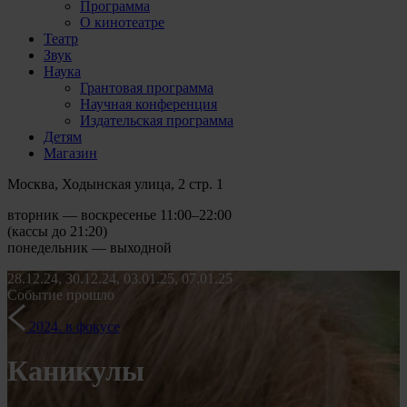
Программа
О кинотеатре
Театр
Звук
Наука
Грантовая программа
Научная конференция
Издательская программа
Детям
Магазин
Москва, Ходынская улица, 2 стр. 1
вторник — воскресенье 11:00–22:00
(кассы до 21:20)
понедельник — выходной
28.12.24, 30.12.24, 03.01.25, 07.01.25
Событие прошло
2024. в фокусе
Каникулы