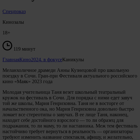
Спецпоказ
Кинозалы
18+
119 минут
Главная
Кино
2024. в фокусе
Каникулы
Меланхоличное драмеди Анны Кузнецовой про школьную
поездку в Сочи. Гран-при Фестиваля актуального российского
кино «Маяк» 2023 года
Молодая учительница Таня везет школьный театральный
кружок на фестиваль в Сочи. Для порядка с ними едет завуч
той же школы, Мария Генриховна. Таня не в восторге от
начальственного ока, но Мария Генриховна довольно быстро
ломает все стереотипы о завучах. В ее лице Таня, наконец,
находит себе достойного взрослого — то ли образец для
подражания, то ли маму, то ли наставника. Меж тем фестиваль
настойчиво требует вернуться в реальность — организаторы
требуют изменить название спектакля, афишу, и желательно,