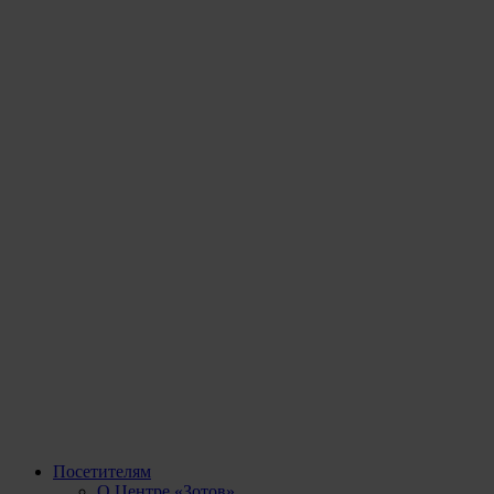
Посетителям
О Центре «Зотов»