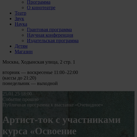
Программа
О кинотеатре
Театр
Звук
Наука
Грантовая программа
Научная конференция
Издательская программа
Детям
Магазин
Москва, Ходынская улица, 2 стр. 1
вторник — воскресенье 11:00–22:00
(кассы до 21:20)
понедельник — выходной
25.01.25
18:00
Событие прошло
Публичная программа к выставке «Очевидное»
Артист-ток с участниками
курса «Освоение