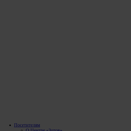
Посетителям
О Центре «Зотов»