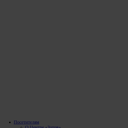
Посетителям
О Центре «Зотов»