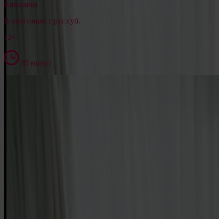
Кинозалы
В оригинале с рус.суб.
12+
85 минут