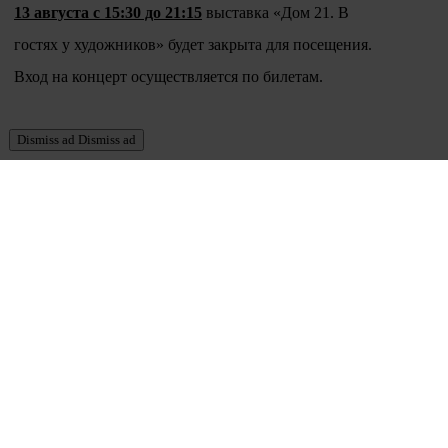
13 августа с 15:30 до 21:15
выставка «Дом 21. В
гостях у художников» будет закрыта для посещения.
Вход на концерт осуществляется по билетам.
Dismiss ad
Dismiss ad