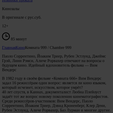
Новинки проката
Кинозалы
В оригинале с рус.суб.
12+
85 минут
Главная
Кино
Комната 999 / Chambre 999
Паоло Соррентино, Йоаким Триер, Рубен Эстлунд, Джеймс
Грэй, Линн Рэмси, Аличе Рорвахер отвечают на вопросы о
будущем кино. Идейный вдохновитель фильма — Вим
Вендерс
В 1982 году в своём фильме «Комната 666» Вим Вендерс
задал 16 режиссёрам один вопрос: является ли кино языком,
который исчезнет, искусством, которое умрёт?
40 лет спустя, в Каннах, документалист Любна Плейоуст
задаёт тот же вопрос новому поколению кинематографистов.
Среди режиссёров-участников: Вим Вендерс, Паоло
Соррентино, Йоаким Триер, Дэвид Кроненберг, Клер Дени,
Рубен Эстлунд, Аличе Рорвахер, Баз Лурман и многие другие.