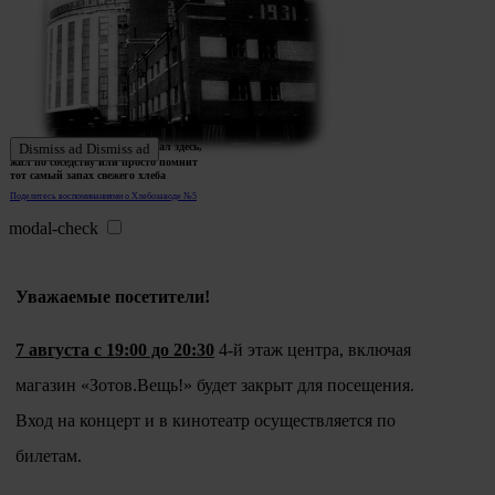
Ждем истории тех, кто работал здесь,
Dismiss ad
Dismiss ad
жил по соседству или просто помнит
тот самый запах свежего хлеба
Поделитесь воспоминаниями о Хлебозаводе №5
modal-check
Уважаемые посетители!
7 августа с 19:00 до 20:30
4-й этаж центра, включая
магазин «Зотов.Вещь!» будет закрыт для посещения.
Вход на концерт и в кинотеатр осуществляется по
билетам.