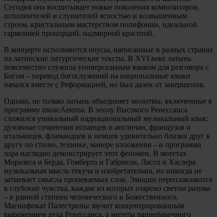
Сегодня она воспитывает новые поколения композиторов,
исполнителей и слушателей ясностью и возвышенным
строем, кристальным мастерством полифонии, идеальной
гармонией пропорций, надмирной красотой.
В концерте исполняются опусы, написанные в разных странах
на латинские литургические тексты. В XVI веке латынь
повсеместно служила универсальным языком для разговора с
Богом – перевод богослужений на национальные языки
начался вместе с Реформацией, но был далек от завершения.
Однако, не только латынь объединяет молитвы, включенные в
программу musicAeterna. В эпоху Высокого Ренессанса
сложился уникальный наднациональный музыкальный язык:
духовные сочинения испанцев и англичан, французов и
итальянцев, фламандцев и немцев удивительно близки друг к
другу по стилю, технике, манере изложения – и программа
хора наглядно демонстрирует этот феномен. В мотетах
Моралеса и Бёрда, Гомберта и Габриели, Лассо и Хаслера
музыкальная мысль текуча и изобретательна, но никогда не
затмевает смысла пропеваемых слов. Эмоции переплавляются
в глубокие чувства, каждое из которых озарено светом разума
– в равной степени человеческого и Божественного.
Магнификат Палестрины звучит концентрированным
выражением духа Ренессанса, а мотеты раннебарочного