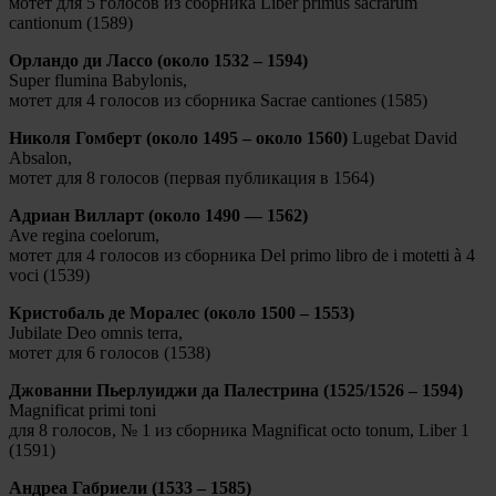
мотет для 5 голосов из сборника Liber primus sacrarum
cantionum (1589)
Орландо ди Лассо (около 1532 – 1594)
Super flumina Babylonis,
мотет для 4 голосов из сборника Sacrae cantiones (1585)
Николя Гомберт (около 1495 – около 1560)
Lugebat David
Absalon,
мотет для 8 голосов (первая публикация в 1564)
Адриан Вилларт (около 1490 — 1562)
Ave regina coelorum,
мотет для 4 голосов из сборника Del primo libro de i motetti à 4
voci (1539)
Кристобаль де Моралес (около 1500 – 1553)
Jubilate Deo omnis terra,
мотет для 6 голосов (1538)
Джованни Пьерлуиджи да Палестрина (1525/1526 – 1594)
Magnificat primi toni
для 8 голосов, № 1 из сборника Magnificat octo tonum, Liber 1
(1591)
Андреа Габриели (1533 – 1585)