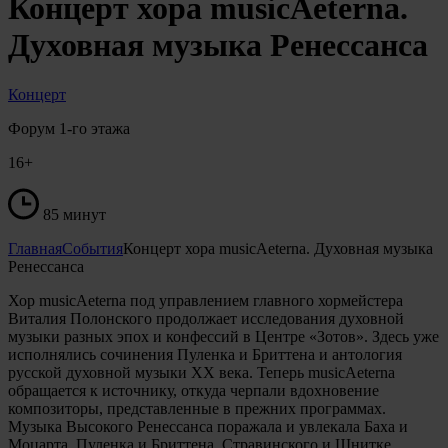
Концерт хора musicAeterna.
Духовная музыка Ренессанса
Концерт
Форум 1-го этажа
16+
85 минут
Главная
События
Концерт хора musicAeterna. Духовная музыка
Ренессанса
Хор musicAeterna под управлением главного хормейстера
Виталия Полонского продолжает исследования духовной
музыки разных эпох и конфессий в Центре «Зотов». Здесь уже
исполнялись сочинения Пуленка и Бриттена и антология
русской духовной музыки XX века. Теперь musicAeterna
обращается к источнику, откуда черпали вдохновение
композиторы, представленные в прежних программах.
Музыка Высокого Ренессанса поражала и увлекала Баха и
Моцарта, Пуленка и Бриттена, Стравинского и Шнитке.