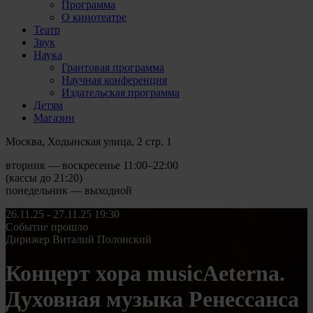
Программа
О кинотеатре
Театр
Звук
Наука
Грантовая программа
Научная конференция
Издательская программа
Детям
Магазин
Москва, Ходынская улица, 2 стр. 1
вторник — воскресенье 11:00–22:00
(кассы до 21:20)
понедельник — выходной
26.11.25 - 27.11.25
19:30
Событие прошло
Дирижер Виталий Полонский
Концерт хора musicAeterna.
Духовная музыка Ренессанса