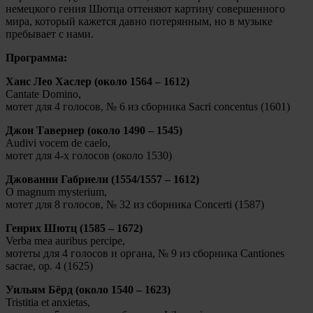
немецкого гения Шютца оттеняют картину совершенного
мира, который кажется давно потерянным, но в музыке
пребывает с нами.
Программа:
Ханс Лео Хаслер
(около 1564 – 1612)
Cantate Domino,
мотет для 4 голосов, № 6 из сборника Sacri concentus (1601)
Джон Тавернер (около 1490 – 1545)
Audivi vocem de caelo,
мотет для 4-х голосов (около 1530)
Джованни Габриели (1554/1557 – 1612)
O magnum mysterium,
мотет для 8 голосов, № 32 из сборника Concerti (1587)
Генрих Шютц (1585 – 1672)
Verba mea auribus percipe,
мотеты для 4 голосов и органа, № 9 из сборника Cantiones
sacrae, оp. 4 (1625)
Уильям Бёрд (около 1540 – 1623)
Tristitia et anxietas,