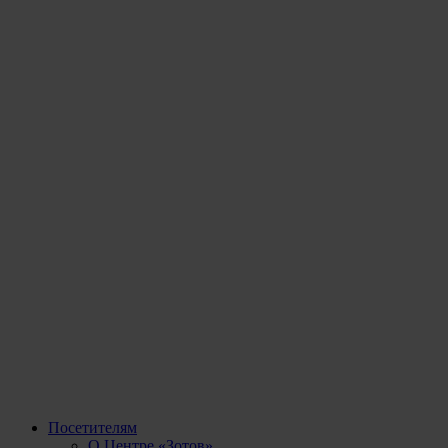
Посетителям
О Центре «Зотов»