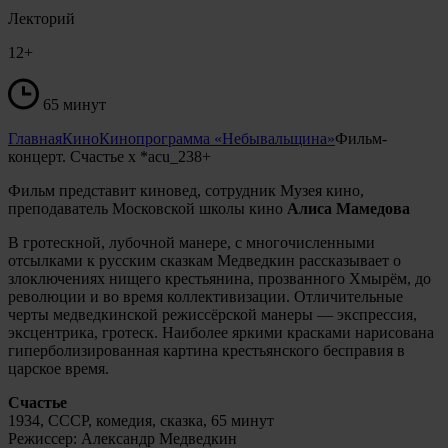
Лекторий
12+
65 минут
Главная
Кино
Кинопрограмма «Небывальщина»
Фильм-
концерт. Счастье х *acu_238+
Фильм представит киновед, сотрудник Музея кино,
преподаватель Московской школы кино
Алиса Мамедова
В гротескной, лубочной манере, с многочисленными
отсылками к русским сказкам Медведкин рассказывает о
злоключениях нищего крестьянина, прозванного Хмырём, до
революции и во время коллективизации. Отличительные
черты медведкинской режиссёрской манеры — экспрессия,
эксцентрика, гротеск. Наиболее яркими красками нарисована
гиперболизированная картина крестьянского бесправия в
царское время.
Счастье
1934, СССР, комедия, сказка, 65 минут
Режиссер: Александр Медведкин