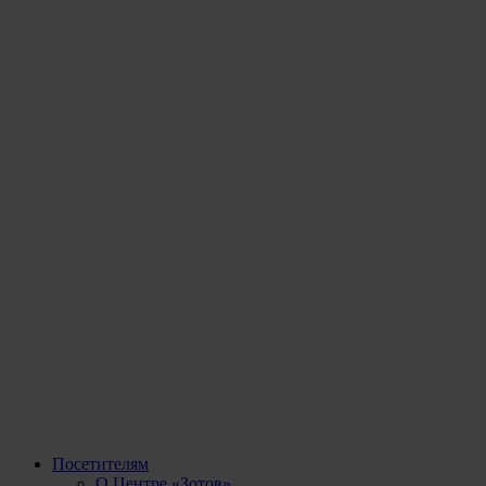
Посетителям
О Центре «Зотов»