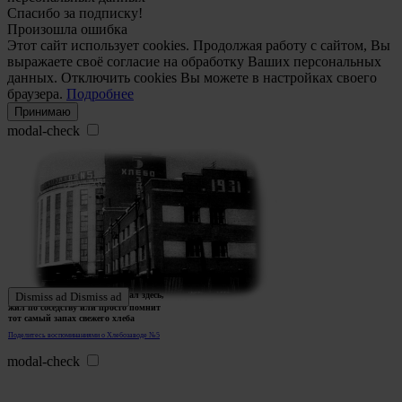
Спасибо за подписку!
Произошла ошибка
Этот сайт использует cookies. Продолжая работу с сайтом, Вы
выражаете своё согласие на обработку Ваших персональных
данных. Отключить cookies Вы можете в настройках своего
браузера.
Подробнее
Принимаю
modal-check
Ждем истории тех, кто работал здесь,
Dismiss ad
Dismiss ad
жил по соседству или просто помнит
тот самый запах свежего хлеба
Поделитесь воспоминаниями о Хлебозаводе №5
modal-check