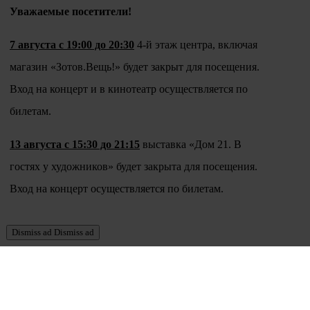
Уважаемые посетители!
7 августа с 19:00 до 20:30
4-й этаж центра, включая
магазин «Зотов.Вещь!» будет закрыт для посещения.
Вход на концерт и в кинотеатр осуществляется по
билетам.
13 августа с 15:30 до 21:15
выставка «Дом 21. В
гостях у художников» будет закрыта для посещения.
Вход на концерт осуществляется по билетам.
Dismiss ad
Dismiss ad