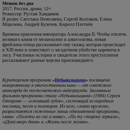
Мешок без дна
2017, Россия, драма, 12+
Режиссер: Рустам Хамдамов
В ролях: Светлана Немоляева, Сергей Колтаков, Елена
Морозова, Андрей Кузичев, Кирилл Плетнёв
Времена правления императора Александра II. Чтобы отвлечь
великого князя от меланхолии и алкоголизма, новая
фрейлина-чтица рассказывает ему сказку, которая происходит
в XIII веке и повествует о загадочном убийстве царевича в
лесу. Участники истории и свидетели этого преступления
рассказывают разные версии произошедшего.
Кураторская программа
«
Небывальщина
»
посвящена
невероятному в отечественном кино — от советского
авангарда до постсоветского андеграунда. Заглавным
фильмом программы стала «Небывальщина» (1984) Сергея
Овчарова — «оживший лубок», состоящий из народных
пословиц, песен и поговорок. Из него, словно кружево,
разрастаются сюжетные линии одноименной программы,
главы «Полеты во сне и наяву», «По ту сторону зеркала»,
«(Дом) вверх дном» и «Жизнь после жизни».