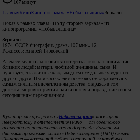
107 минут
Главная
Кино
Кинопрограмма «Небывальщина»
Зеркало
Показ в рамках главы «По ту сторону зеркала» из
кинопрограммы «Небывальщина»
Зеркало
1974, СССР, биография, драма, 107 мин., 12+
Режиссер: Андрей Тарковский
Алексей мучительно боится потерять любовь и понимание
близких людей: матери, любимой женщины, сына. И
чувствует, что жизнь с каждым днем все дальше уводит их
друг от друга. Пытаясь сохранить семью, он обращается к
самым сильным впечатлениям детства, стараясь в том,
детском, мировосприятии найти опору и оправдание своим
сегодняшним переживаниям.
Кураторская программа
«
Небывальщина
»
посвящена
невероятному в отечественном кино — от советского
авангарда до постсоветского андеграунда. Заглавным
фильмом программы стала «Небывальщина» (1984) Сергея
Овчарова — «оживший лубок», состоящий из народных