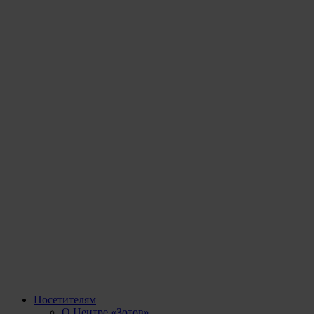
Посетителям
О Центре «Зотов»