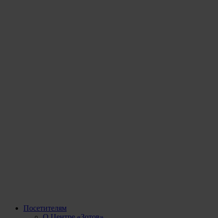
Посетителям
О Центре «Зотов»