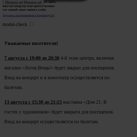
Ждем истории тех, кто работал здесь,
Dismiss ad
Dismiss ad
жил по соседству или просто помнит
тот самый запах свежего хлеба
Поделитесь воспоминаниями о Хлебозаводе №5
modal-check
Уважаемые посетители!
7 августа с 19:00 до 20:30
4-й этаж центра, включая
магазин «Зотов.Вещь!» будет закрыт для посещения.
Вход на концерт и в кинотеатр осуществляется по
билетам.
13 августа с 15:30 до 21:15
выставка «Дом 21. В
гостях у художников» будет закрыта для посещения.
Вход на концерт осуществляется по билетам.