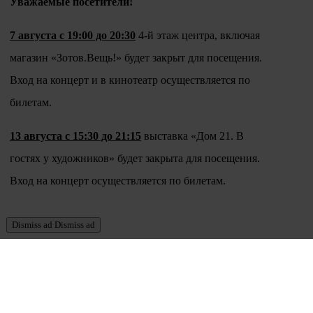
Уважаемые посетители!
7 августа с 19:00 до 20:30
4-й этаж центра, включая
магазин «Зотов.Вещь!» будет закрыт для посещения.
Вход на концерт и в кинотеатр осуществляется по
билетам.
13 августа с 15:30 до 21:15
выставка «Дом 21. В
гостях у художников» будет закрыта для посещения.
Вход на концерт осуществляется по билетам.
Dismiss ad
Dismiss ad