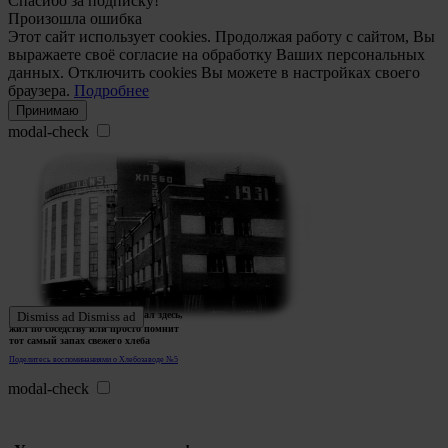
Спасибо за подписку!
Произошла ошибка
Этот сайт использует cookies. Продолжая работу с сайтом, Вы
выражаете своё согласие на обработку Ваших персональных
данных. Отключить cookies Вы можете в настройках своего
браузера.
Подробнее
Принимаю
modal-check
Ждем истории тех, кто работал здесь,
Dismiss ad
Dismiss ad
жил по соседству или просто помнит
тот самый запах свежего хлеба
Поделитесь воспоминаниями о Хлебозаводе №5
modal-check