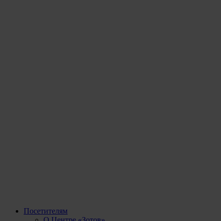
Посетителям
О Центре «Зотов»