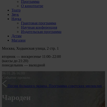
Программа
О кинотеатре
Театр
Звук
Наука
Грантовая программа
Научная конференция
Издательская программа
Детям
Магазин
Москва, Ходынская улица, 2 стр. 1
вторник — воскресенье 11:00–22:00
(кассы до 21:20)
понедельник — выходной
06.01.26
16:00
Событие прошло
Песни большого экрана. Программа советских мюзиклов
Чародеи