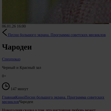
06.01.26
16:00
Песни большого экрана. Программа советских мюзиклов
Чародеи
Спецпоказ
Черный и Красный зал
0+
147 минут
Главная
Кино
Песни большого экрана. Программа советских
мюзиклов
Чародеи
Новогодняя сказка о том, что настоящая любовь может