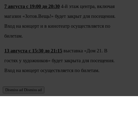
7 августа с 19:00 до 20:30
4-й этаж центра, включая
магазин «Зотов.Вещь!» будет закрыт для посещения.
Вход на концерт и в кинотеатр осуществляется по
билетам.
13 августа с 15:30 до 21:15
выставка «Дом 21. В
гостях у художников» будет закрыта для посещения.
Вход на концерт осуществляется по билетам.
Dismiss ad
Dismiss ad