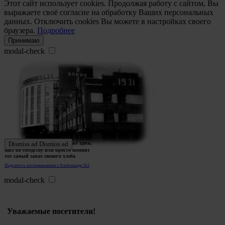
Этот сайт использует cookies. Продолжая работу с сайтом, Вы
выражаете своё согласие на обработку Ваших персональных
данных. Отключить cookies Вы можете в настройках своего
браузера.
Подробнее
Принимаю
modal-check
Ждем истории тех, кто работал здесь,
Dismiss ad
Dismiss ad
жил по соседству или просто помнит
тот самый запах свежего хлеба
Поделитесь воспоминаниями о Хлебозаводе №5
modal-check
Уважаемые посетители!