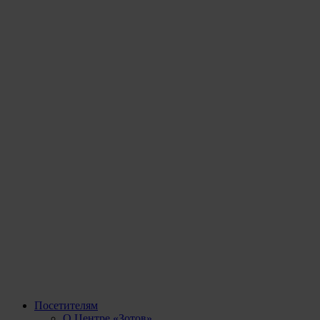
Посетителям
О Центре «Зотов»