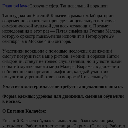
Главная
Наука
Созвучие сфер. Танцевальный воркшоп
Танцхудожник Евгений Калачев в рамках «Лаборатории
современного зрителя» проведет танцевальную встречу с
симфонической музыкой для всех желающих. Предмет
исследования в этот раз — Пятая симфония Густава Малера,
которую оркестр musicAeterna исполнит в Петербурге 29
сентября, а в Москве 4 и 6 октября.
Участники воркшопа с помощью несложных движений
смогут погрузиться в мир ритмов, эмоций и образов Пятой
симфонии, станут не только слушателями, но и участниками
событий музыкального мира Малера. Выражая в движении
собственное восприятие симфонии, каждый участник
получит внутренний ответ на вопрос «Что я слышу?».
Участие в мастер-классе не требует танцевального опыта.
Форма одежды: удобная для движения, сменная обувь/или
в носках.
О Евгении Калачёве:
Евгений Калачев обучался гимнастике, бальным танцам,
хатха-йоге. Работал в театре танца «Скрим» (Самара). Работал