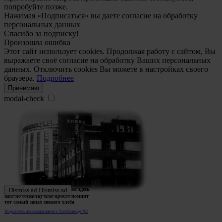
попробуйте позже.
Нажимая «Подписаться» вы даете согласие на обработку
персональных данных
Спасибо за подписку!
Произошла ошибка
Этот сайт использует cookies. Продолжая работу с сайтом, Вы
выражаете своё согласие на обработку Ваших персональных
данных. Отключить cookies Вы можете в настройках своего
браузера.
Подробнее
Принимаю
modal-check
Ждем истории тех, кто работал здесь,
Dismiss ad
Dismiss ad
жил по соседству или просто помнит
тот самый запах свежего хлеба
Поделитесь воспоминаниями о Хлебозаводе №5