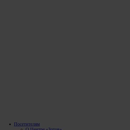
Посетителям
О Центре «Зотов»