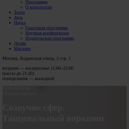
Программа
О кинотеатре
Театр
Звук
Наука
Грантовая программа
Научная конференция
Издательская программа
Детям
Магазин
Москва, Ходынская улица, 2 стр. 1
вторник — воскресенье 11:00–22:00
(кассы до 21:20)
понедельник — выходной
02.10.24
19:00
Событие прошло
Созвучие сфер.
Танцевальный воркшоп