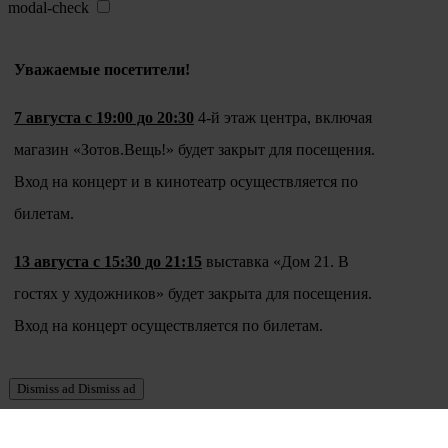
modal-check
Уважаемые посетители!
7 августа с 19:00 до 20:30
4-й этаж центра, включая
магазин «Зотов.Вещь!» будет закрыт для посещения.
Вход на концерт и в кинотеатр осуществляется по
билетам.
13 августа с 15:30 до 21:15
выставка «Дом 21. В
гостях у художников» будет закрыта для посещения.
Вход на концерт осуществляется по билетам.
Dismiss ad
Dismiss ad